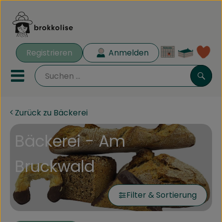
Warenk
Registrieren
Anmelden
Lin
Mobiles Menu öffnen oder 
Such
Zurück zu Bäckerei
Biokisten
Bäckerei - Am
Rezeptkisten
Bruckwald
Angebote
Aus der Region
Filter & Sortierung
Obst & Gemüse