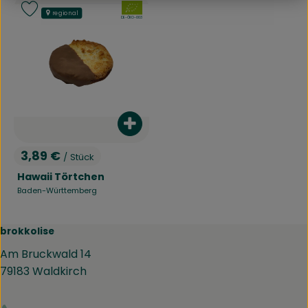
, Verband:
Produkt zu Favouriten hinzufügen
regional
, Kontrollstelle:
DE-ÖKO-003
Produkt zum Warenkorb hinzufü
3,89 €
/ Stück
, Preis:
Hawaii Törtchen
Baden-Württemberg
, Herkunft:
brokkolise
Am Bruckwald 14
79183 Waldkirch