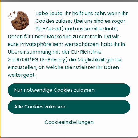
(⌀10cm)
(⌀20cm)
Baden-Württemberg
Baden-Württemberg
Liebe Leute, ihr helft uns sehr, wenn ihr
, Herkunft:
, Herkunft:
Dieser Artikel kann nur bis
Cookies zulasst (bei uns sind es sogar
zum 08.08.2026 geliefert
Bio-Kekse!) und uns somit erlaubt,
werden.
Daten für unser Marketing zu sammeln. Da wir
eure Privatsphäre sehr wertschätzen, habt ihr in
, Verband:
, Verband:
Produkt zu Favouriten hinzufügen
Produkt zu Favouriten hinzufü
regional
regional
Übereinstimmung mit der EU-Richtlinie
, Kontrollstelle:
, Kontrollstelle:
DE-ÖKO-003
DE-ÖKO-003
2009/136/EG (E-Privacy) die Möglichkeit genau
einzustellen, an welche Dienstleister ihr Daten
weitergebt.
Nur notwendige Cookies zulassen
Produ
Produkt zum Warenkorb hinzufü
Alle Cookies zulassen
2,89 €
/ Stück
, Preis:
2,59 €
/ Stück
, Preis:
Nussecken
Mandelhörnchen
Cookieeinstellungen
Baden-Württemberg
, Herkunft:
Baden-Württemberg
, Herkunft: