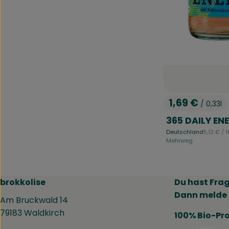
1,69 €
/ 0,33l
, Preis:
365 DAILY EN
, Referen
Deutschland
5,12 €
/ 1
, Herkunft:
Mehrweg
brokkolise
Du hast Fra
Dann melde 
Am Bruckwald 14
79183 Waldkirch
100% Bio-Pr