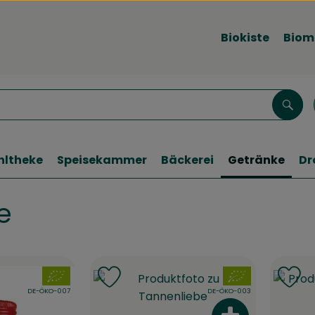
Biokiste
Biom
Such
hltheke
Speisekammer
Bäckerei
Getränke
Dr
e
, Verband:
, Verband:
 Favouriten hinzufügen
Produkt zu Favouriten hinzufügen
Pr
, Kontrollstelle:
, Kontrollstelle:
DE-ÖKO-007
DE-ÖKO-003