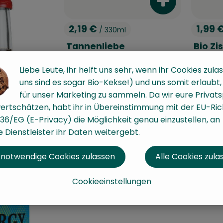
Produkt zum W
2,19 €
1,99 
/ 330ml
, Preis:
, Prei
Tannenliebe
Bio Zi
, Referenzpreis:
Deutschland
6,64 €
/ 1L
Deutschl
, Herkunft:
, Herkunft:
Mehrweg
Liebe Leute, ihr helft uns sehr, wenn ihr Cookies zulas
uns sind es sogar Bio-Kekse!) und uns somit erlaubt
für unser Marketing zu sammeln. Da wir eure Privat
ertschätzen, habt ihr in Übereinstimmung mit der EU-Rich
36/EG (E-Privacy) die Möglichkeit genau einzustellen, an
 Dienstleister ihr Daten weitergebt.
 notwendige Cookies zulassen
Alle Cookies zula
Cookieeinstellungen