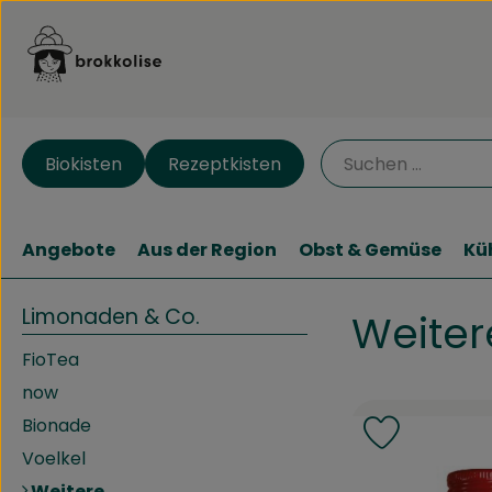
Biokisten
Rezeptkisten
Angebote
Aus der Region
Obst & Gemüse
Kü
Limonaden & Co.
Weiter
FioTea
now
Bionade
Produkt zu
Voelkel
Weitere