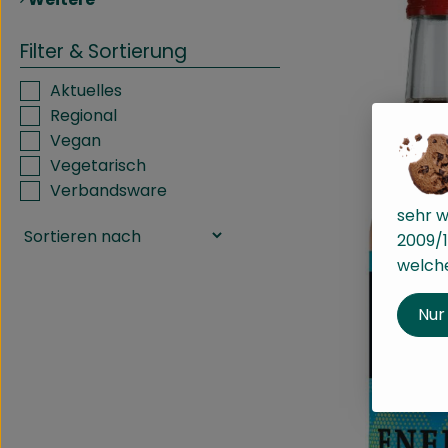
Filter & Sortierung
Aktuelles
Regional
Vegan
Vegetarisch
Verbandsware
sehr w
2009/1
welche
Nur