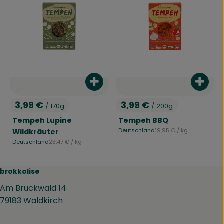
Produkt zum Warenkorb hinzufü
Produ
3,99 €
3,99 €
/ 170g
/ 200g
, Preis:
, Preis:
Tempeh Lupine
Tempeh BBQ
, Referenzpreis:
Deutschland
19,95 €
/ kg
Wildkräuter
, Herkunft:
, Referenzpreis:
Deutschland
23,47 €
/ kg
, Herkunft:
brokkolise
Am Bruckwald 14
79183 Waldkirch