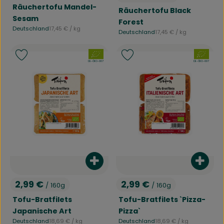
, Preis:
Räuchertofu Mandel-
Räuchertofu Black
Sesam
Forest
, Referenzpreis:
Deutschland
17,45 €
/ kg
, Referenzpreis:
Deutschland
17,45 €
/ kg
, Herkunft:
, Herkunft:
, Verband:
, Verband:
Produkt zu Favouriten hinzufügen
Produkt zu Favouriten hinzufü
, Kontrollstelle:
, Kontrollstelle:
DE-ÖKO-007
DE-ÖKO-007
Produkt zum Warenkorb hinzufü
Produ
2,99 €
2,99 €
/ 160g
/ 160g
, Preis:
, Preis:
Tofu-Bratfilets
Tofu-Bratfilets `Pizza-
Japanische Art
Pizza`
, Referenzpreis:
, Referenzpreis:
Deutschland
18,69 €
/ kg
Deutschland
18,69 €
/ kg