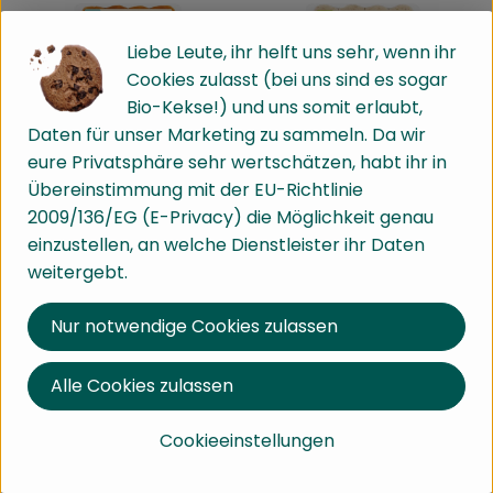
Liebe Leute, ihr helft uns sehr, wenn ihr
Cookies zulasst (bei uns sind es sogar
Bio-Kekse!) und uns somit erlaubt,
Daten für unser Marketing zu sammeln. Da wir
eure Privatsphäre sehr wertschätzen, habt ihr in
Übereinstimmung mit der EU-Richtlinie
3,99 €
2009/136/EG (E-Privacy) die Möglichkeit genau
/ 250g
3,99 €
, Preis:
/ 250g
, Preis:
einzustellen, an welche Dienstleister ihr Daten
Tofu Brat- und
Tofu Brat- und
weitergebt.
Grillwurst - geräuchert
Grillwurst Gepfeffert
, Referenzpreis:
Deutschland
15,96 €
/ kg
, Herkunft:
, Referenzpreis:
Deutschland
15,96 €
/ kg
, Herkunft:
Erst ab 01.10.2026 lieferbar!
Nur notwendige Cookies zulassen
Erst ab 01.10.2026 lieferbar!
Alle Cookies zulassen
, Verband:
, Verband:
Produkt zu Favouriten hinzufügen
Produkt zu Favouriten hinzufü
, Kontrollstelle:
, Kontrollstelle:
DE-ÖKO-007
DE-ÖKO-003
Cookieeinstellungen