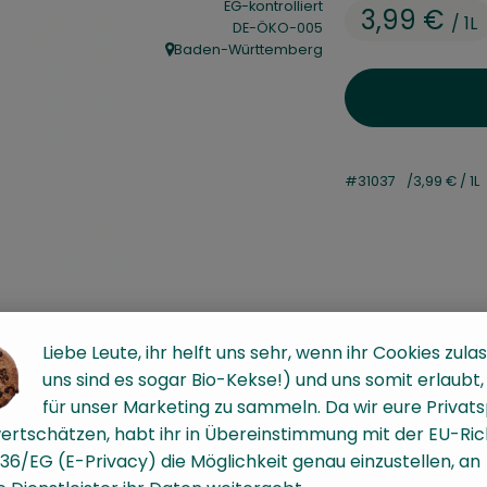
EG-kontrolliert
3,99 €
/ 1L
, Kontrollstelle:
DE-ÖKO-005
Baden-Württemberg
, Herkunft:
#31037
3,99 €
/ 1L
Liebe Leute, ihr helft uns sehr, wenn ihr Cookies zulas
uns sind es sogar Bio-Kekse!) und uns somit erlaubt
für unser Marketing zu sammeln. Da wir eure Privat
ertschätzen, habt ihr in Übereinstimmung mit der EU-Rich
36/EG (E-Privacy) die Möglichkeit genau einzustellen, an