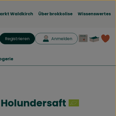
arkt Waldkirch
Über brokkolise
Wissenswertes
Waren
L
Registrieren
Anmelden
en
ogerie
-Holundersaft
inzufügen