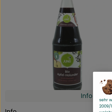
Info
sehr w
2009/1
Info