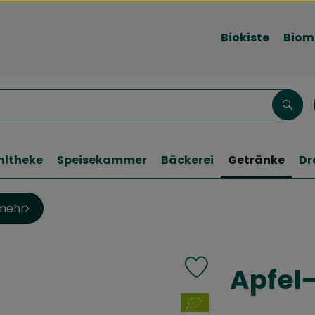
Biokiste
Biom
Such
hltheke
Speisekammer
Bäckerei
Getränke
Dr
mehr
Apfel
Produkt zu Favouriten h
, Verband: