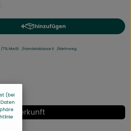
hinzufügen
Produkt zum Warenkorb hinzufügen
7% MwSt
Handelsklasse II
Mehrweg
st (bei
, Daten
sphäre
Herkunft
tlinie