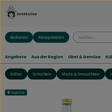
Biokisten
Rezeptkisten
Angebote
Aus der Region
Obst & Gemüse
Kü
Säfte
Schorlen
Shots & Smoothies
regional