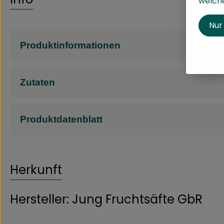
welche
Nur
Produktinformationen
Zutaten
Produktdatenblatt
Herkunft
Hersteller: Jung Fruchtsäfte GbR