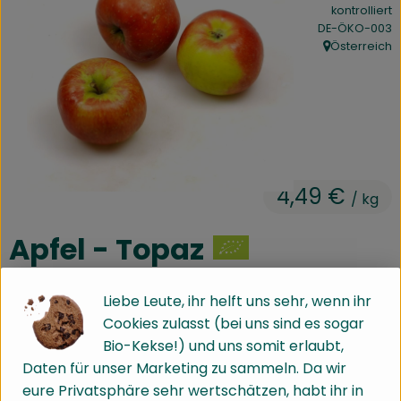
kontrolliert
Kühltheke
, Kontrollstelle:
DE-ÖKO-003
Österreich
Speisekammer
, Herkunft:
Bäckerei
Getränke
Drogerie
4,49 €
/ kg
Biokiste
Apfel - Topaz
Biomarkt Waldkirch
saftig, aromatisch leicht süß-säuerlich
Liebe Leute, ihr helft uns sehr, wenn ihr
Über brokkolise
Artikel ist aktuell nicht bestellbar!
Cookies zulasst (bei uns sind es sogar
Bio-Kekse!) und uns somit erlaubt,
#2003
4,49 €
/ kg
7% MwSt
Handelsklasse 2
Wissenswertes
Dieser Artikel wird genau eingewogen.
Daten für unser Marketing zu sammeln. Da wir
eure Privatsphäre sehr wertschätzen, habt ihr in