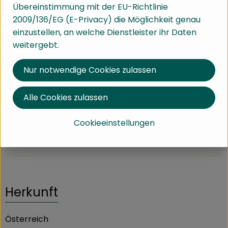
Info
Herkunft
Übereinstimmung mit der EU-Richtlinie
2009/136/EG (E-Privacy) die Möglichkeit genau
Info
einzustellen, an welche Dienstleister ihr Daten
weitergebt.
Die Äpfel sind mittelgroß und meist gelb, weisen aber
Nur notwendige Cookies zulassen
oft auch große rot gestreifte Farbanteile auf, saftig
und aromatisch leicht süß-säuerlich, das Fruchtfleisch
ist fest, feinzellig und knackig. Die Schale ist von Natur
Alle Cookies zulassen
aus speckig, wachsig.
Cookieeinstellungen
Produktinformationen
Herkunft
Österreich