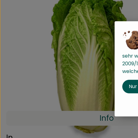
sehr w
2009/1
welche
Nur
Info
Info