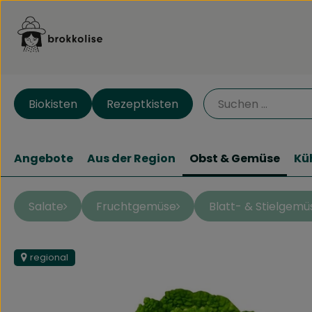
Biokisten
Rezeptkisten
Angebote
Aus der Region
Obst & Gemüse
Kü
Salate
Fruchtgemüse
Blatt- & Stielgemü
regional