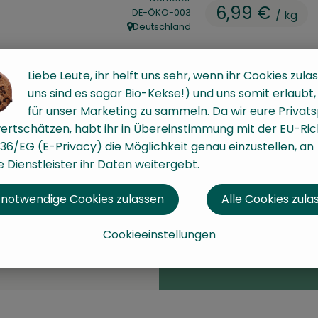
6,99 €
, Kontrollstelle:
DE-ÖKO-003
/ kg
Deutschland
, Herkunft:
Liebe Leute, ihr helft uns sehr, wenn ihr Cookies zulas
uns sind es sogar Bio-Kekse!) und uns somit erlaubt
#1340
6,99 €
/ kg
7%
für unser Marketing zu sammeln. Da wir eure Privat
Dieser Artikel wird gen
ertschätzen, habt ihr in Übereinstimmung mit der EU-Rich
36/EG (E-Privacy) die Möglichkeit genau einzustellen, an
 Dienstleister ihr Daten weitergebt.
 notwendige Cookies zulassen
Alle Cookies zula
Cookieeinstellungen