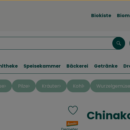
Biokiste
Biom
Such
hltheke
Speisekammer
Bäckerei
Getränke
Dr
se
Pilze
Kräuter
Kohl
Wurzelgemüse 
Chinak
Produkt zu Favouriten hinzu
, Verband:
Demeter