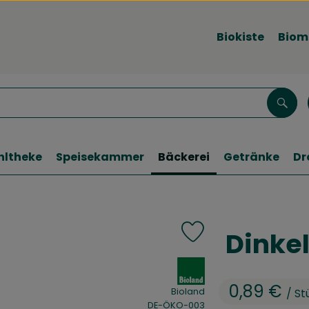
Biokiste
Biom
Such
hltheke
Speisekammer
Bäckerei
Getränke
Dr
Dinke
Produkt zu Favouriten h
, Verband:
0,89 €
Bioland
/ St
, Kontrollstelle:
DE-ÖKO-003