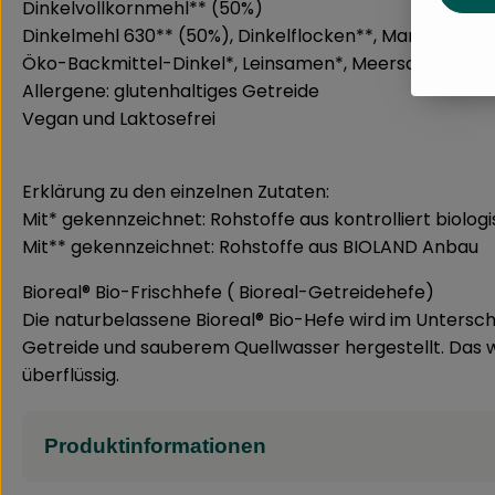
Dinkelvollkornmehl** (50%)
Dinkelmehl 630** (50%), Dinkelflocken**, Margarine*,
Öko-Backmittel-Dinkel*, Leinsamen*, Meersalz, Getre
Allergene: glutenhaltiges Getreide
Vegan und Laktosefrei
Erklärung zu den einzelnen Zutaten:
Mit* gekennzeichnet: Rohstoffe aus kontrolliert biol
Mit** gekennzeichnet: Rohstoffe aus BIOLAND Anbau
Bioreal® Bio-Frischhefe ( Bioreal-Getreidehefe)
Die naturbelassene Bioreal® Bio-Hefe wird im Untersc
Getreide und sauberem Quellwasser hergestellt. Das 
überflüssig.
Produktinformationen