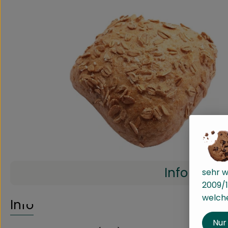
Info
sehr w
2009/1
welche
Info
Nur