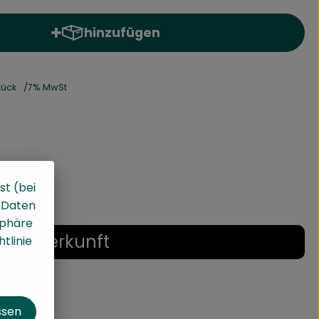
hinzufügen
Produkt zum Warenkorb hinzufügen
tück
7% MwSt
st (bei
, Daten
sphäre
Herkunft
tlinie
ssen