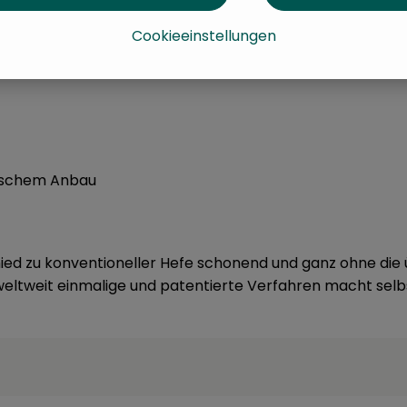
Cookieeinstellungen
idehefe*,Wasser
ogischem Anbau
hied zu konventioneller Hefe schonend und ganz ohne die 
weltweit einmalige und patentierte Verfahren macht sel