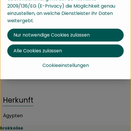
2009/136/EG (E-Privacy) die Möglichkeit genau
#2913
7,99 €
/ kg
7% MwSt
einzustellen, an welche Dienstleister ihr Daten
Dieser Artikel wird genau eingewogen.
weitergebt.
Info
Herkunft
Nur notwendige Cookies zulassen
Info
Alle Cookies zulassen
Cookieeinstellungen
Produktinformationen
Herkunft
Ägypten
brokkolise