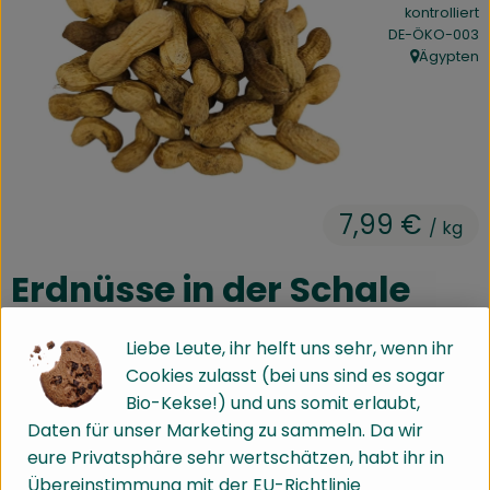
kontrolliert
Kühltheke
, Kontrollstelle:
DE-ÖKO-003
Ägypten
Speisekammer
, Herkunft:
Bäckerei
Getränke
Drogerie
7,99 €
/ kg
Erdnüsse in der Schale
Biokiste
geröstet
Biomarkt Waldkirch
Liebe Leute, ihr helft uns sehr, wenn ihr
Cookies zulasst (bei uns sind es sogar
Über brokkolise
Bio-Kekse!) und uns somit erlaubt,
hinzufügen
Produkt zum Warenkorb hinz
Daten für unser Marketing zu sammeln. Da wir
Wissenswertes
eure Privatsphäre sehr wertschätzen, habt ihr in
kg
Übereinstimmung mit der EU-Richtlinie