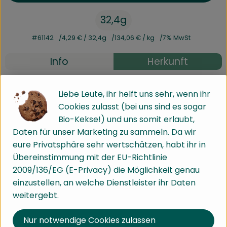
32,4g
#61142
4,29 €
/ 32,4g
134,06 €
/ kg
7% MwSt
Info
Herkunft
Info
Liebe Leute, ihr helft uns sehr, wenn ihr
Cookies zulasst (bei uns sind es sogar
Doppelkammerbeutel
Bio-Kekse!) und uns somit erlaubt,
Daten für unser Marketing zu sammeln. Da wir
eure Privatsphäre sehr wertschätzen, habt ihr in
Produktinformationen
Übereinstimmung mit der EU-Richtlinie
2009/136/EG (E-Privacy) die Möglichkeit genau
einzustellen, an welche Dienstleister ihr Daten
Zutaten
weitergebt.
Nur notwendige Cookies zulassen
Nährwert-Info