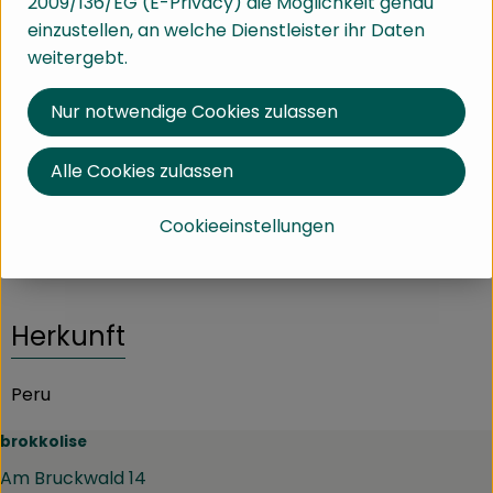
2009/136/EG (E-Privacy) die Möglichkeit genau
Handelsklasse II
einzustellen, an welche Dienstleister ihr Daten
weitergebt.
Info
Herkunft
Nur notwendige Cookies zulassen
Info
Alle Cookies zulassen
Cookieeinstellungen
Produktinformationen
Herkunft
Peru
brokkolise
Am Bruckwald 14