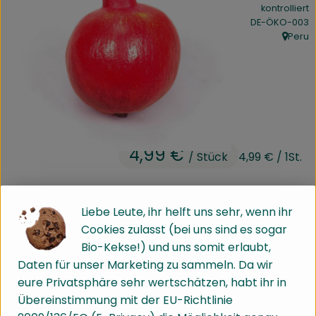
kontrolliert
Kühltheke
, Kontrollstelle:
DE-ÖKO-003
Peru
Speisekammer
, Herkun
Bäckerei
Getränke
Drogerie
4,99 €
/ Stück
4,99 €
/ 1St.
Biokiste
Granatapfel
Liebe Leute, ihr helft uns sehr, wenn ihr
Biomarkt Waldkirch
Cookies zulasst (bei uns sind es sogar
hinzufügen
Produkt zum Warenkorb hinz
Bio-Kekse!) und uns somit erlaubt,
Über brokkolise
Daten für unser Marketing zu sammeln. Da wir
Wissenswertes
eure Privatsphäre sehr wertschätzen, habt ihr in
Stück
Übereinstimmung mit der EU-Richtlinie
#2559
4,99 €
/ Stück
4,99 €
/ 1St.
7% MwSt