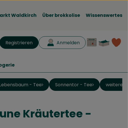
arkt Waldkirch
Über brokkolise
Wissenswertes
Waren
L
Registrieren
Anmelden
en
ogerie
Lebensbaum - Tee
Sonnentor - Tee
weitere T
une Kräutertee -
ufügen