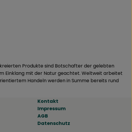
kreierten Produkte sind Botschafter der gelebten
im Einklang mit der Natur geachtet. Weltweit arbeitet
orientiertem Handeln werden in Summe bereits rund
Kontakt
Impressum
ps://www.instagram.com/brokkolise_biokiste/?img_index=
 https://www.facebook.com/brokkolisebiokiste
AGB
Datenschutz
wirtschaft/oekologischer-landbau/bio-siegel.html
braucher