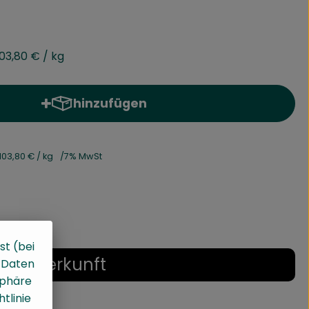
103,80 €
/ kg
hinzufügen
Produkt zum Warenkorb hinzufügen
103,80 €
/ kg
7% MwSt
st (bei
Herkunft
, Daten
sphäre
tlinie