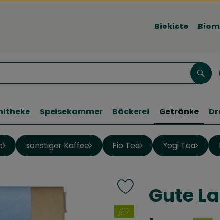
Biokiste
Biom
Such
hltheke
Speisekammer
Bäckerei
Getränke
Dr
e
sonstiger Kaffee
Fio Tea
Yogi Tea
Gute La
Produkt zu Favouriten hinz
, Verband: