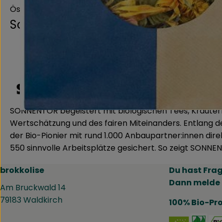
Österreich
Sonnentor
SONNENTOR begeistert mit biologischen Tees, Kräutern
Wertschätzung und des fairen Miteinanders. Entlang de
der Bio-Pionier mit rund 1.000 Anbaupartner:innen d
550 sinnvolle Arbeitsplätze gesichert. So zeigt SON
brokkolise
Du hast Fra
Dann melde 
Am Bruckwald 14
79183 Waldkirch
100% Bio-Pr
Ext