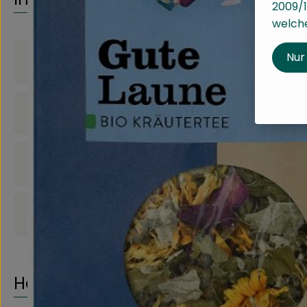
2009/1
welche
Nur
Produktinformationen
Zutaten
Nährwert-Info
Produktdatenblatt
Herkunft