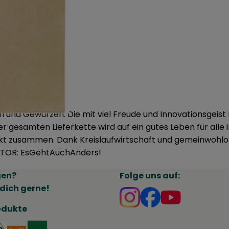
 und Gewürzen. Die mit viel Freude und Innovationsgeist 
r gesamten Lieferkette wird auf ein gutes Leben für alle 
irekt zusammen. Dank Kreislaufwirtschaft und gemeinwohl
NENTOR: EsGehtAuchAnders!
gen?
Folge uns auf:
dich gerne!
Externer Link zu htt
Externer Link zu
odukte
erner Link zu https://www.naturland.de/de/
Externer Link zu https://www.bmel.de/DE/themen/land
Externer Link zu https://www.demeter.de/
Externer Link zu https://www.bioland.de/ver