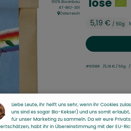
lose
100% Bioanbau
, Kontrollstelle:
AT-BIO-301
Österreich
, Herkunft:
5,19 €
/ 50g
#61088
5,19 €
/ 50g
Liebe Leute, ihr helft uns sehr, wenn ihr Cookies zulas
uns sind es sogar Bio-Kekse!) und uns somit erlaubt
für unser Marketing zu sammeln. Da wir eure Privat
ertschätzen, habt ihr in Übereinstimmung mit der EU-Rich