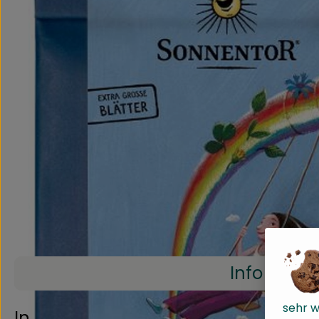
Info
sehr w
Info