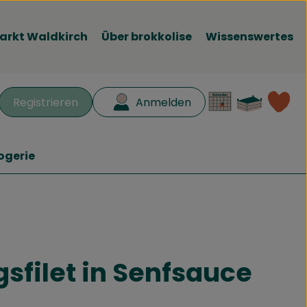
arkt Waldkirch
Über brokkolise
Wissenswertes
Waren
L
Registrieren
Anmelden
en
ogerie
gsfilet in Senfsauce
hinzufügen