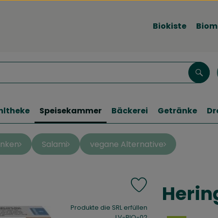
Biokiste
Biom
Such
hltheke
Speisekammer
Bäckerei
Getränke
Dr
inken
Salami
vegane Alternative
Herin
Produkt zu Favouriten 
, Verband:
Produkte die SRL erfüllen
, Kontrollstelle:
LV-BIO-02