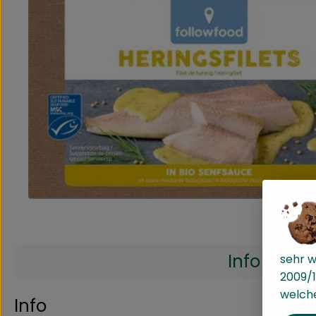
Info
sehr w
2009/1
welche
Info