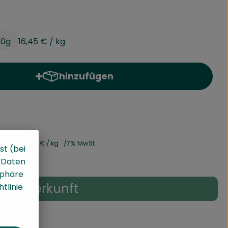
00g
16,45 €
/ kg
hinzufügen
Produkt zum Warenkorb hinzufügen
200g
16,45 €
/ kg
7% MwSt
st (bei
, Daten
sphäre
Herkunft
tlinie