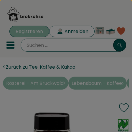
Warenk
Registrieren
Anmelden
Lin
Mobiles Menu öffnen oder 
Such
Zurück zu Tee, Kaffee & Kakao
Biokisten
Rezeptkisten
Rösterei - Am Bruckwald
Lebensbaum - Kaffee
Angebote
P
Aus der Region
, Verband:
Obst & Gemüse