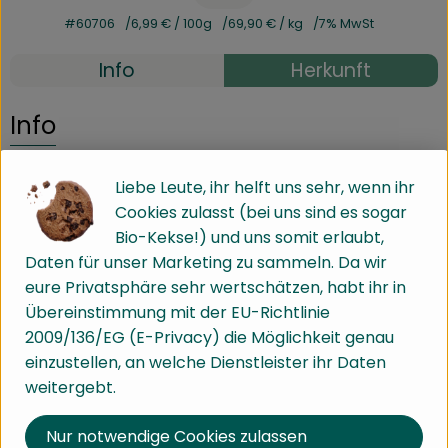
#60706
6,99 €
/ 100g
69,90 €
/ kg
7% MwSt
Info
Herkunft
Info
im Glas
Liebe Leute, ihr helft uns sehr, wenn ihr
Cookies zulasst (bei uns sind es sogar
Bio-Kekse!) und uns somit erlaubt,
Produktinformationen
Daten für unser Marketing zu sammeln. Da wir
eure Privatsphäre sehr wertschätzen, habt ihr in
Übereinstimmung mit der EU-Richtlinie
Zutaten
2009/136/EG (E-Privacy) die Möglichkeit genau
einzustellen, an welche Dienstleister ihr Daten
weitergebt.
Nährwert-Info
Nur notwendige Cookies zulassen