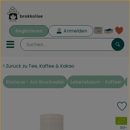
Warenk
Registrieren
Anmelden
Lin
Mobiles Menu öffnen oder 
Such
Zurück zu Tee, Kaffee & Kakao
Biokisten
Rezeptkisten
Rösterei - Am Bruckwald
Lebensbaum - Kaffee
Angebote
P
Aus der Region
, Verband:
Obst & Gemüse
EG-