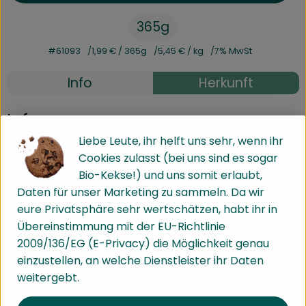
365g
#61093
1,99 €
/ 365g
5,45 €
/ kg
7% MwSt
Info
Herkunft
Info
Liebe Leute, ihr helft uns sehr, wenn ihr
395g
Cookies zulasst (bei uns sind es sogar
Bio-Kekse!) und uns somit erlaubt,
Daten für unser Marketing zu sammeln. Da wir
Produktinformationen
eure Privatsphäre sehr wertschätzen, habt ihr in
Übereinstimmung mit der EU-Richtlinie
2009/136/EG (E-Privacy) die Möglichkeit genau
Zutaten
einzustellen, an welche Dienstleister ihr Daten
weitergebt.
Nährwert-Info