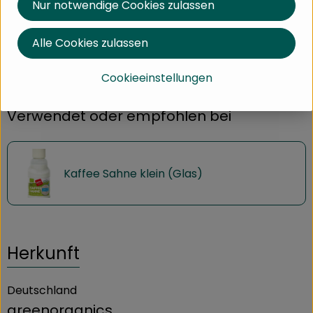
Nur notwendige Cookies zulassen
Alle Cookies zulassen
Produktdatenblatt
Cookieeinstellungen
Verwendet oder empfohlen bei
Kaffee Sahne klein (Glas)
Herkunft
Deutschland
greenorganics