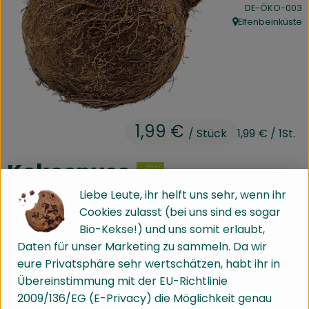
, Kontrollstelle:
DE-ÖKO-003
Kühltheke
Elfenbeinküste
, Herkunft:
Speisekammer
Bäckerei
Getränke
1,99 €
Drogerie
/ Stück
1,99 €
/ 1St.
Kokosnuss
Biokiste
Liebe Leute, ihr helft uns sehr, wenn ihr
Artikel ist aktuell nicht bestellbar!
Cookies zulasst (bei uns sind es sogar
Biomarkt Waldkirch
#2555
1,99 €
/ Stück
1,99 €
/ 1St.
7% MwSt
Handelsklasse 2
Bio-Kekse!) und uns somit erlaubt,
Über brokkolise
Daten für unser Marketing zu sammeln. Da wir
Info
Herkunft
eure Privatsphäre sehr wertschätzen, habt ihr in
Wissenswertes
Übereinstimmung mit der EU-Richtlinie
Info
2009/136/EG (E-Privacy) die Möglichkeit genau