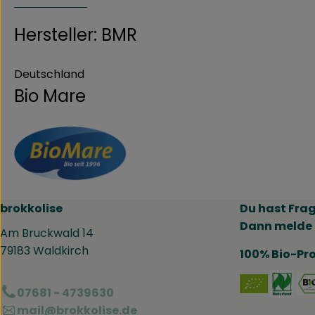
Hersteller: BMR
Deutschland
Bio Mare
brokkolise
Du hast Fra
Dann melde 
Am Bruckwald 14
79183 Waldkirch
100% Bio-Pr
Ext
07681 - 4739630
mail@brokkolise.de