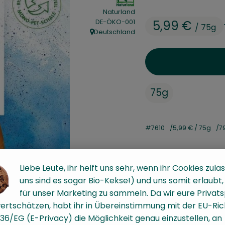
Naturland
, Kontrollstelle:
5,99 €
DE-ÖKO-001
/ 75g
Deutschland
, Herkunft:
75g
#7610
5,99 €
/ 75g
7
Liebe Leute, ihr helft uns sehr, wenn ihr Cookies zulas
uns sind es sogar Bio-Kekse!) und uns somit erlaubt
für unser Marketing zu sammeln. Da wir eure Privat
ertschätzen, habt ihr in Übereinstimmung mit der EU-Rich
36/EG (E-Privacy) die Möglichkeit genau einzustellen, an