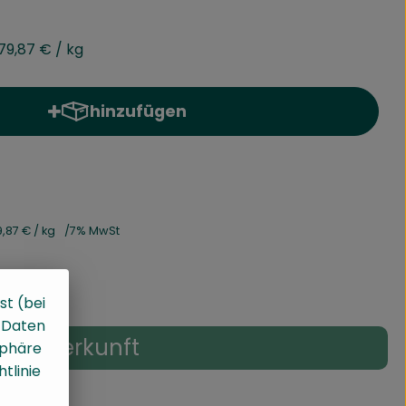
79,87 €
/ kg
hinzufügen
Produkt zum Warenkorb hinzufügen
9,87 €
/ kg
7% MwSt
st (bei
, Daten
Herkunft
sphäre
tlinie