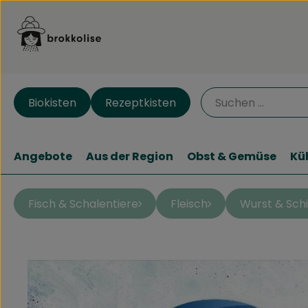
Biokisten
Rezeptkisten
Angebote
Aus der Region
Obst & Gemüse
Kü
Fisch & Schalentiere
Fleisch
Wurst & Sch