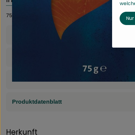
welche
75g
Nur
Produktinformationen
Zutaten
Nährwert-Info
Produktdatenblatt
Herkunft