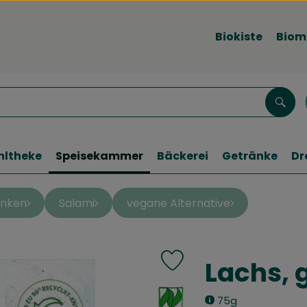
Biokiste
Biom
Such
hltheke
Speisekammer
Bäckerei
Getränke
Dr
inken
Salami
vegane Alternative
Lachs, 
Produkt zu Favouriten hinzu
, Verband:
75g