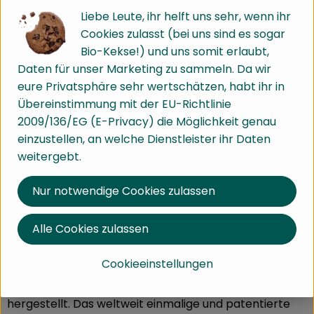
Liebe Leute, ihr helft uns sehr, wenn ihr
Weizenmehl 550** (100%)
Cookies zulasst (bei uns sind es sogar
Margarine* , Bio-Ökoback-Plus*, Meersalz,
Bio-Kekse!) und uns somit erlaubt,
Getreidehefe*, Wasser, Brezellauge.
Daten für unser Marketing zu sammeln. Da wir
Allergene: glutenhaltiges Getreide, Sesam
eure Privatsphäre sehr wertschätzen, habt ihr in
Vegan und Laktosefrei
Übereinstimmung mit der EU-Richtlinie
2009/136/EG (E-Privacy) die Möglichkeit genau
Erklärung zu den einzelnen Zutaten:
einzustellen, an welche Dienstleister ihr Daten
Mit* gekennzeichnet: Rohstoffe aus kontrolliert
weitergebt.
biologischem Anbau
Mit** gekennzeichnet: Rohstoffe aus BIOLAND Anbau
Nur notwendige Cookies zulassen
Bioreal® Bio-Frischhefe ( Bioreal-Getreidehefe)
Alle Cookies zulassen
Die naturbelassene Bioreal® Bio-Hefe wird im
Unterschied zu konventioneller Hefe schonend und
Cookieeinstellungen
ganz ohne die üblichen chemischen Zusätze auf der
Basis von Bio Getreide und sauberem Quellwasser
hergestellt. Das weltweit einmalige und patentierte