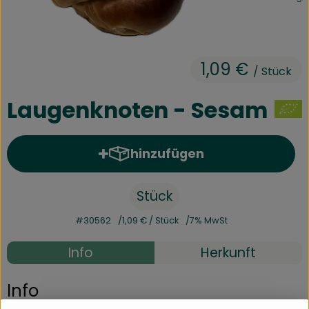
Kühltheke
Speisekammer
1,09 €
/ Stück
Bäckerei
Getränke
Laugenknoten - Sesam
Drogerie
hinzufügen
Produkt zum Warenkorb hinz
Biokiste
Stück
Biomarkt Waldkirch
#30562
1,09 €
/ Stück
7% MwSt
Über brokkolise
Info
Herkunft
Wissenswertes
Info