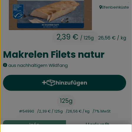
, 
.
Kühltheke
Elfenbeinküste
, Herkunft:
Speisekammer
Bäckerei
2,39 €
/ 125g
26,56 €
/ kg
Getränke
Makrelen Filets natur
Drogerie
aus nachhaltigem Wildfang
Biokiste
hinzufügen
Produkt zum Warenkorb hinz
Biomarkt Waldkirch
125g
Über brokkolise
#54990
2,39 €
/ 125g
26,56 €
/ kg
7% MwSt
Wissenswertes
Info
Herkunft