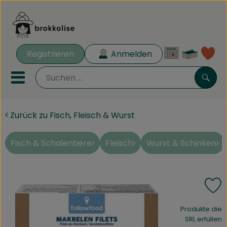
Warenk
Registrieren
Anmelden
Lin
Mobiles Menu öffnen oder 
Such
Zurück zu Fisch, Fleisch & Wurst
Biokisten
Rezeptkisten
Fisch & Schalentiere
Fleisch
Wurst & Schinken
Angebote
P
Aus der Region
, Verband:
Produkte die
Obst & Gemüse
SRL erfüllen