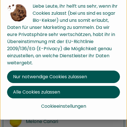
Liebe Leute, ihr helft uns sehr, wenn ihr
#2700
2,99 €
/ kg
7% MwSt
Handelsklasse 2
Cookies zulasst (bei uns sind es sogar
Dieser Artikel wird genau eingewogen.
Bio-Kekse!) und uns somit erlaubt,
Daten für unser Marketing zu sammeln. Da wir
Info
Herkunft
eure Privatsphäre sehr wertschätzen, habt ihr in
Übereinstimmung mit der EU-Richtlinie
Info
2009/136/EG (E-Privacy) die Möglichkeit genau
einzustellen, an welche Dienstleister ihr Daten
weitergebt.
Produktinformationen
Nur notwendige Cookies zulassen
Alle Cookies zulassen
Dazu Empfohlen
Cookieeinstellungen
Melone Canari