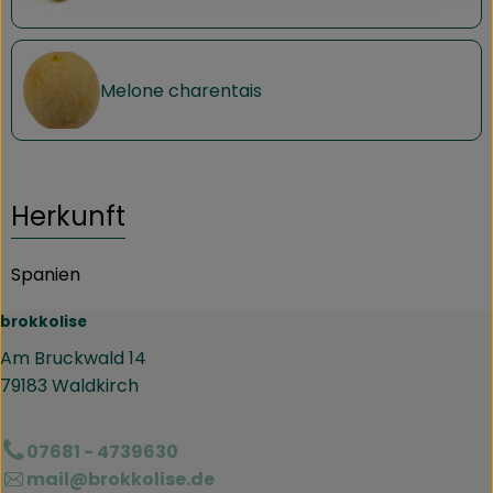
Melone charentais
Herkunft
Spanien
brokkolise
Am Bruckwald 14
79183 Waldkirch
07681 - 4739630
mail@brokkolise.de