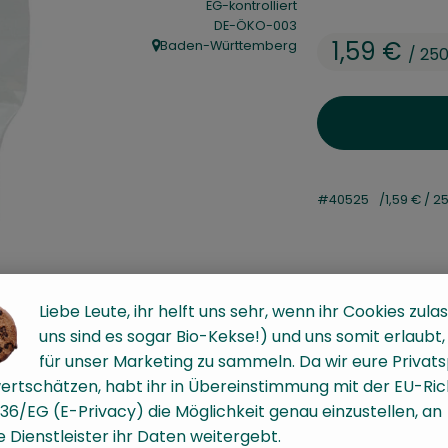
EG-kontrolliert
, Kontrollstelle:
DE-ÖKO-003
1,59 €
Baden-Württemberg
/ 25
, Herkunft:
#40525
1,59 €
/ 2
Liebe Leute, ihr helft uns sehr, wenn ihr Cookies zulas
uns sind es sogar Bio-Kekse!) und uns somit erlaubt
für unser Marketing zu sammeln. Da wir eure Privat
ertschätzen, habt ihr in Übereinstimmung mit der EU-Rich
36/EG (E-Privacy) die Möglichkeit genau einzustellen, an
 Dienstleister ihr Daten weitergebt.