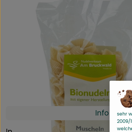
Info
sehr w
2009/1
welche
Info