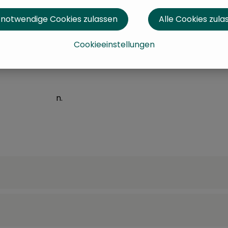
 notwendige Cookies zulassen
Alle Cookies zula
it Behinderung Am Bruckwald werden ausgesuchte Bio-Z
Cookieeinstellungen
 Nudelspezialitäten werden in Handarbeit hergestellt un
en Werkstätten.