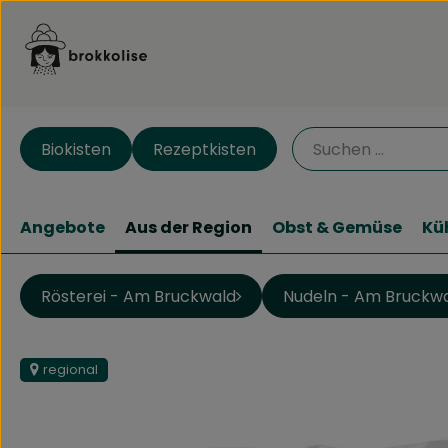
Biokisten
Rezeptkisten
Angebote
Aus der Region
Obst & Gemüse
Kü
Rösterei - Am Bruckwald
Nudeln - Am Bruckw
regional