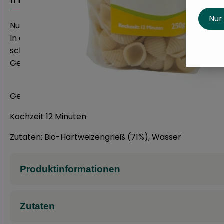
Nur
Nudeln vom Bruckwald
In der Nudelwerkstatt der Werkstatt für Menschen m
schmackhaften Produkt verarbeitet. Die verschiedenen
Geschmack widerspiegelt.
Genießen Sie ein hochwertiges Bio- Produkt aus unser
Kochzeit 12 Minuten
Zutaten: Bio-Hartweizengrieß (71%), Wasser
Produktinformationen
Zutaten