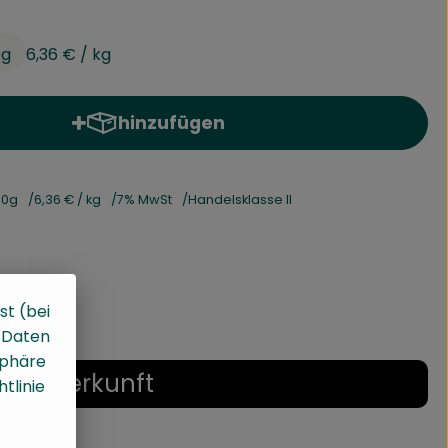
0g
6,36 €
/ kg
hinzufügen
Produkt zum Warenkorb hinzufügen
50g
6,36 €
/ kg
7% MwSt
Handelsklasse II
st (bei
, Daten
sphäre
Herkunft
tlinie