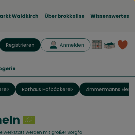
arkt Waldkirch
Über brokkolise
Wissenswertes
Waren
L
Registrieren
Anmelden
en
ogerie
erei
Rothaus Hofbäckerei
Zimmermanns Eier
eln
inzufügen
elwerkstatt werden mit großer Sorgfa