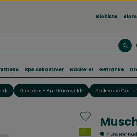
Biokiste
Biom
Such
hltheke
Speisekammer
Bäckerei
Getränke
Dr
ald
Bäckerei - Am Bruckwald
Brokkolise Gärtn
Musch
Produkt zu Favouriten h
, Verband:
In unserer Nud