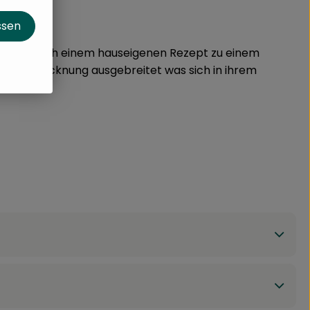
ssen
utaten nach einem hauseigenen Rezept zu einem
d zur Trocknung ausgebreitet was sich in ihrem