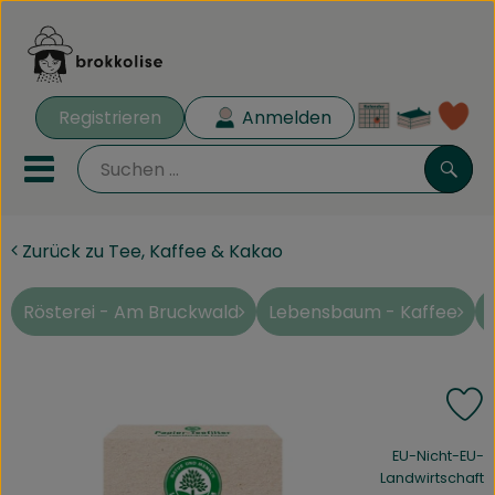
Warenk
Registrieren
Anmelden
Lin
Mobiles Menu öffnen oder 
Such
Zurück zu Tee, Kaffee & Kakao
Biokisten
Rezeptkisten
Rösterei - Am Bruckwald
Lebensbaum - Kaffee
Angebote
P
Aus der Region
, Verband:
EU-Nicht-EU-
Obst & Gemüse
Landwirtschaft