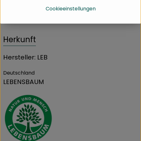
Papier-Teefilter Grösse 4
Cookieeinstellungen
Herkunft
Hersteller: LEB
Deutschland
LEBENSBAUM