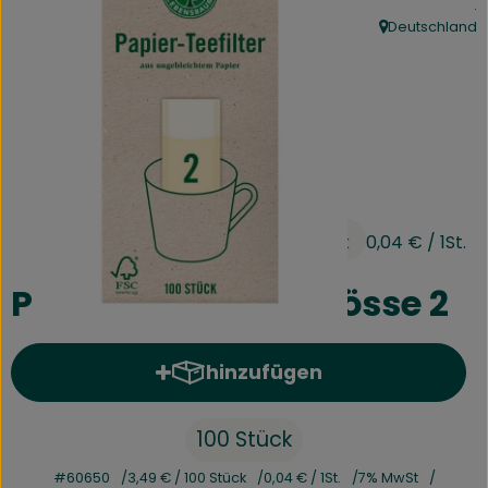
, 
.
Kühltheke
Deutschland
, Herkunft:
Speisekammer
Bäckerei
Getränke
Drogerie
3,49 €
/ 100 Stück
0,04 €
/ 1St.
Biokiste
Papier-Teefilter Grösse 2
Biomarkt Waldkirch
hinzufügen
Produkt zum Warenkorb hinz
Über brokkolise
Wissenswertes
100 Stück
#60650
3,49 €
/ 100 Stück
0,04 €
/ 1St.
7% MwSt