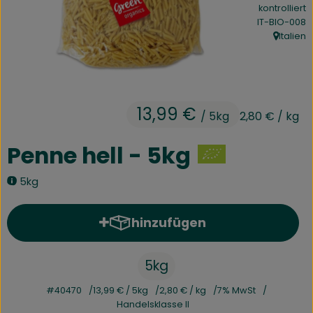
kontrolliert
Kühltheke
, Kontrollstel
IT-BIO-008
Italien
Speisekammer
, Herkunft
Bäckerei
Getränke
13,99 €
/ 5kg
2,80 €
/ kg
Drogerie
Penne hell - 5kg
5kg
Biokiste
Biomarkt Waldkirch
hinzufügen
Produkt zum Warenkorb hinz
Über brokkolise
5kg
Wissenswertes
#40470
13,99 €
/ 5kg
2,80 €
/ kg
7% MwSt
Handelsklasse II