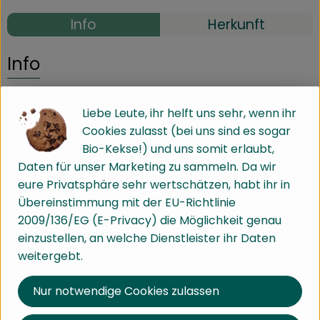
Info
Herkunft
Info
5kg
Liebe Leute, ihr helft uns sehr, wenn ihr
Cookies zulasst (bei uns sind es sogar
Produktinformationen
Bio-Kekse!) und uns somit erlaubt,
Daten für unser Marketing zu sammeln. Da wir
eure Privatsphäre sehr wertschätzen, habt ihr in
Zutaten
Übereinstimmung mit der EU-Richtlinie
2009/136/EG (E-Privacy) die Möglichkeit genau
einzustellen, an welche Dienstleister ihr Daten
Nährwert-Info
weitergebt.
Nur notwendige Cookies zulassen
Produktdatenblatt