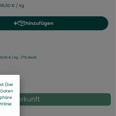
66,50 €
/ kg
hinzufügen
Produkt zum Warenkorb hinzufügen
66,50 €
/ kg
7% MwSt
st (bei
, Daten
sphäre
Herkunft
tlinie