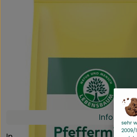
Info
sehr w
2009/1
Info