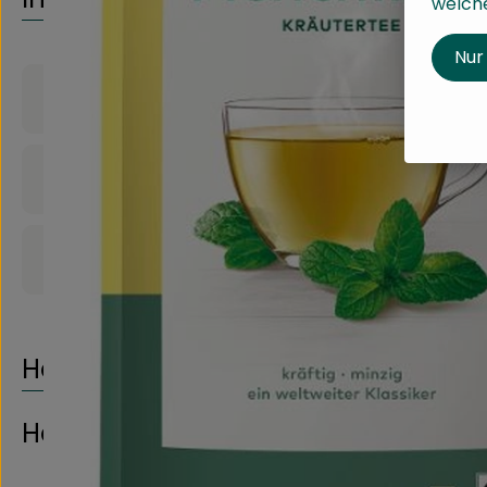
welche
Nur
Produktinformationen
Zutaten
Produktdatenblatt
Herkunft
Hersteller: LEB