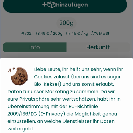
hinzufügen
Produkt zum Warenkorb hinz
200g
#7021
3,49 €
/ 200g
17,45 €
/ kg
7% MwSt
Info
Herkunft
Info
Liebe Leute, ihr helft uns sehr, wenn ihr
Cookies zulasst (bei uns sind es sogar
EBO 28.02.24 - 12.03.2024
Bio-Kekse!) und uns somit erlaubt,
Daten für unser Marketing zu sammeln. Da wir
eure Privatsphäre sehr wertschätzen, habt ihr in
Produktinformationen
Übereinstimmung mit der EU-Richtlinie
2009/136/EG (E-Privacy) die Möglichkeit genau
einzustellen, an welche Dienstleister ihr Daten
Zutaten
weitergebt.