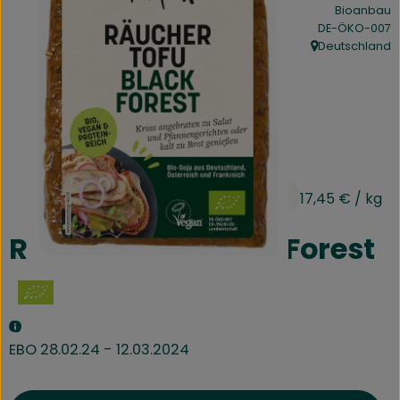
Bioanbau
Kühltheke
, Kontrollstelle:
DE-ÖKO-007
Deutschland
Speisekammer
, Herkunft:
Bäckerei
Getränke
Drogerie
3,49 €
/ 200g
17,45 €
/ kg
Biokiste
Räuchertofu Black Forest
Biomarkt Waldkirch
Über brokkolise
EBO 28.02.24 - 12.03.2024
Wissenswertes