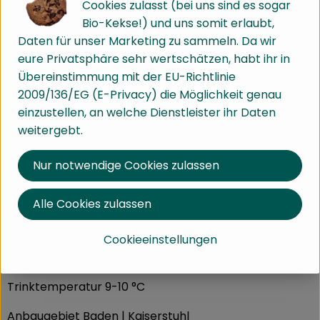
Cookies zulasst (bei uns sind es sogar
Schmelz. Voll im Geschmack, einfach beeindruckend!
Bio-Kekse!) und uns somit erlaubt,
Stil
Daten für unser Marketing zu sammeln. Da wir
Eichstetter Herrenbuck: Das unvergleichliche Terroir
eure Privatsphäre sehr wertschätzen, habt ihr in
des Vulkans mit einer kalkreichen Lössauflage
Übereinstimmung mit der EU-Richtlinie
kombiniert mit dem milden Klima des Kaiserstuhls
2009/136/EG (E-Privacy) die Möglichkeit genau
bringt besonders prägnante Burgunder hervor. Diese
einzustellen, an welche Dienstleister ihr Daten
natürliche Gunst wird durch den schonenden Ausbau
weitergebt.
im Keller zur vollendeten Eleganz und Finesse.
Nur notwendige Cookies zulassen
Boden Dunkler, toniger Lössboden mit deutlicher
Vulkanprägung
Alle Cookies zulassen
Sorte Grauburgunder
Geschmack trocken
Cookieeinstellungen
Trinkempfehlung Exzellenter Wein zu vielfältigen
Menüvariationen.
Trinktemperatur 9-10 °C
Anbaugebiet Baden | Kaiserstuhl