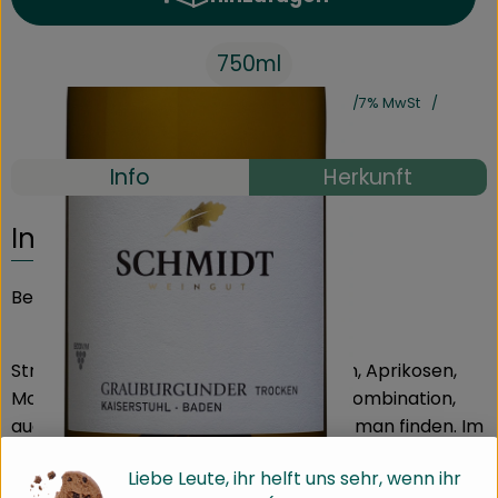
Produkt zum Warenkorb hinz
750ml
#31652
9,90 €
/ 750ml
13,20 €
/ Liter
7% MwSt
Handelsklasse II
Info
Herkunft
Info
Beschreibung
Strahlend, mit komplexem Duft. Quitten, Aprikosen,
Mohn und Mandeln in verführerischer Kombination,
auch etwas Minze und Eukalyptus kann man finden. Im
Abgang präsente Holzanklänge und eine weiche
Liebe Leute, ihr helft uns sehr, wenn ihr
Säure. Kraftvoll mit unglaublich schönem, cremigem