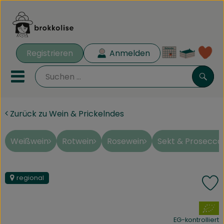
Warenk
Registrieren
Anmelden
Lin
Mobiles Menu öffnen oder 
Such
Zurück zu Wein & Prickelndes
Biokisten
Rezeptkisten
Weißwein
Rotwein
Rosewein
Sekt & Prosecco
Angebote
regional
P
Aus der Region
, Verband:
Obst & Gemüse
EG-kontrolliert