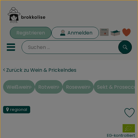
Warenk
Registrieren
Anmelden
Lin
Mobiles Menu öffnen oder 
Such
Zurück zu Wein & Prickelndes
Biokisten
Rezeptkisten
Weißwein
Rotwein
Rosewein
Sekt & Prosecco
Angebote
regional
P
Aus der Region
, Verband:
Obst & Gemüse
EG-kontrolliert