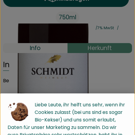
Produkt zum Warenkorb hinz
750ml
#31656
9,90 €
/ 750ml
13,20 €
/ Liter
7% MwSt
Handelsklasse II
Info
Herkunft
Info
Beschreibung
Leuchtendes Rubinrot und ein tiefer Duft nach
Liebe Leute, ihr helft uns sehr, wenn ihr
Waldbeeren mit pfeffrigen Anklängen erfüllt die Nase.
Cookies zulasst (bei uns sind es sogar
Mit der festen geradlinigen Struktur und der herben
Bio-Kekse!) und uns somit erlaubt,
Säurefrische beeindruckt dieser elegante Rotwein alle
Daten für unser Marketing zu sammeln. Da wir
Sinne.
eure Privatsphäre sehr wertschätzen, habt ihr in