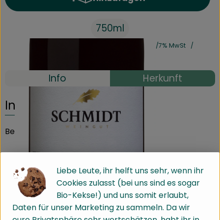
Produkt zum Warenkorb hinz
750ml
#31656
9,90 €
/ 750ml
13,20 €
/ Liter
7% MwSt
Handelsklasse II
Info
Herkunft
Info
Beschreibung
Leuchtendes Rubinrot und ein tiefer Duft nach
Liebe Leute, ihr helft uns sehr, wenn ihr
Waldbeeren mit pfeffrigen Anklängen erfüllt die Nase.
Cookies zulasst (bei uns sind es sogar
Mit der festen geradlinigen Struktur und der herben
Bio-Kekse!) und uns somit erlaubt,
Säurefrische beeindruckt dieser elegante Rotwein alle
Daten für unser Marketing zu sammeln. Da wir
Sinne.
eure Privatsphäre sehr wertschätzen, habt ihr in