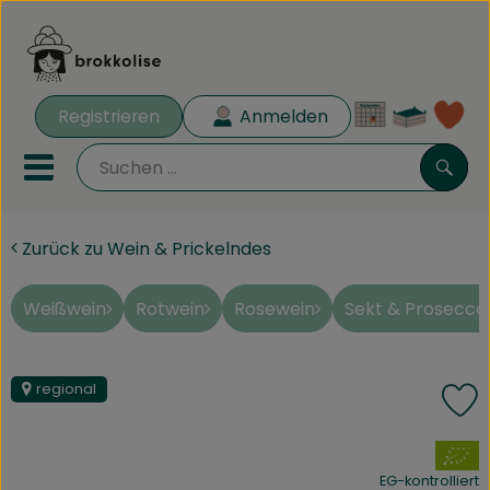
Warenk
Registrieren
Anmelden
Lin
Mobiles Menu öffnen oder 
Such
Zurück zu Wein & Prickelndes
Biokisten
Rezeptkisten
Weißwein
Rotwein
Rosewein
Sekt & Prosecco
Angebote
regional
P
Aus der Region
, Verband:
Obst & Gemüse
EG-kontrolliert