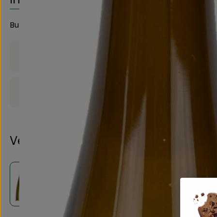
Bukett mit Steinobst wie Mirabelle und Aprikose
Produktinformationen
Produktdatenblatt
Verwendet oder empfohlen bei
Schmitzer - Grauburgunder