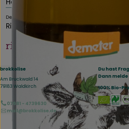
Herkunft
Deutschland
Riegel Eigenmarke
brokkolise
Du hast Fra
Dann melde 
Am Bruckwald 14
79183 Waldkirch
100% Bio-Pr
Ext
07681 - 4739630
mail@brokkolise.de