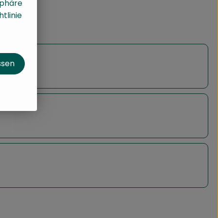
sphäre
tlinie
ssen