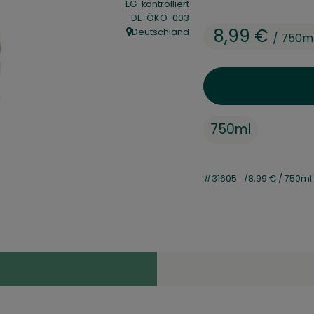
EG-kontrolliert
, Kontrollstelle:
DE-ÖKO-003
8,99 €
Deutschland
/ 750m
, Herkunft:
750ml
#31605
8,99 €
/ 750ml