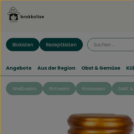
Biokisten
Rezeptkisten
Angebote
Aus der Region
Obst & Gemüse
Kü
Weißwein
Rotwein
Rosewein
Sekt &