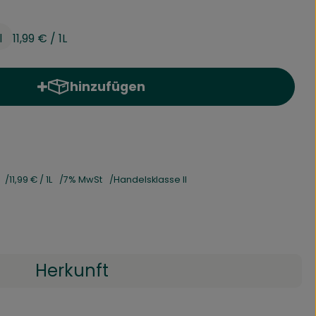
l
11,99 €
/ 1L
hinzufügen
Produkt zum Warenkorb hinzufügen
11,99 €
/ 1L
7% MwSt
Handelsklasse II
Herkunft