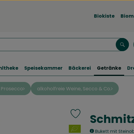
Biokiste
Biom
Such
hltheke
Speisekammer
Bäckerei
Getränke
Dr
 Prosecco
alkoholfreie Weine, Secco & Co.
Schmitz
Produkt zu Favouriten hinzu
, Verband:
Bukett mit Steinob