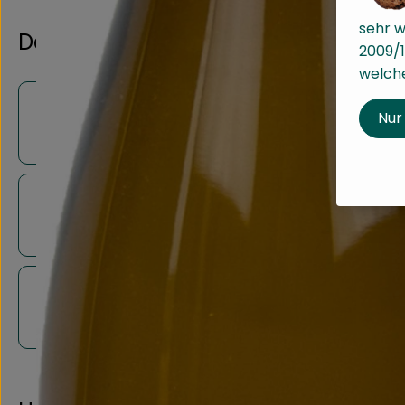
sehr w
Dazu Empfohlen
2009/1
welche
Nur
Schmitzer - Müller-Thurgau - Spargelwein
Schmitzer - Rose`
Schmitzer - Spätburgunder