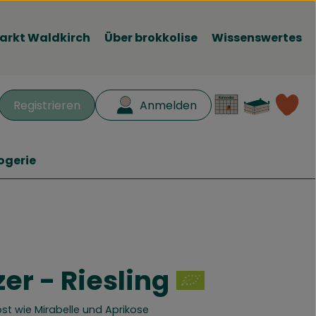
arkt Waldkirch
Über brokkolise
Wissenswertes
Waren
L
Registrieren
Anmelden
en
ogerie
er - Riesling
fügen
st wie Mirabelle und Aprikose