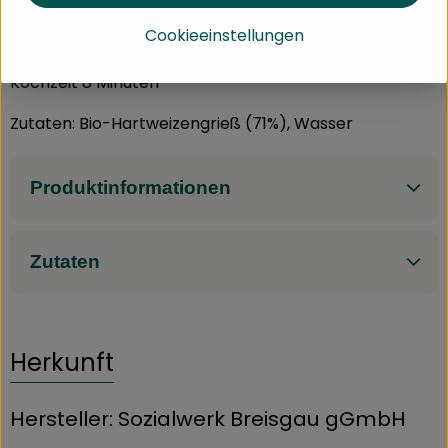
Genießen Sie ein hochwertiges Bio- Produkt aus
Cookieeinstellungen
unseren Werkstätten.
Kochzeit 8 Minuten
Zutaten: Bio-Hartweizengrieß (71%), Wasser
Produktinformationen
Zutaten
Herkunft
Hersteller: Sozialwerk Breisgau gGmbH