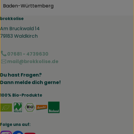
Baden-Württemberg
brokkolise
Am Bruckwald 14
79183 Waldkirch
07681 - 4739630
mail@brokkolise.de
Du hast Fragen?
Dann melde dich gerne!
100% Bio-Produkte
Externer Link zu https://www.naturland.de/de/
Externer Link zu https://www.bmel.de/DE
Externer Link zu https://www.demet
Externer Link zu https://www.b
Folge uns auf: