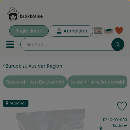
Warenk
Registrieren
Anmelden
Lin
Mobiles Menu öffnen oder 
Such
Zurück zu Aus der Region
Biokisten
Rezeptkisten
Rösterei - Am Bruckwald
Nudeln - Am Bruckwald
Angebote
regional
P
Aus der Region
, Kontrollstelle:
DE-ÖKO-003
Obst & Gemüse
Baden-