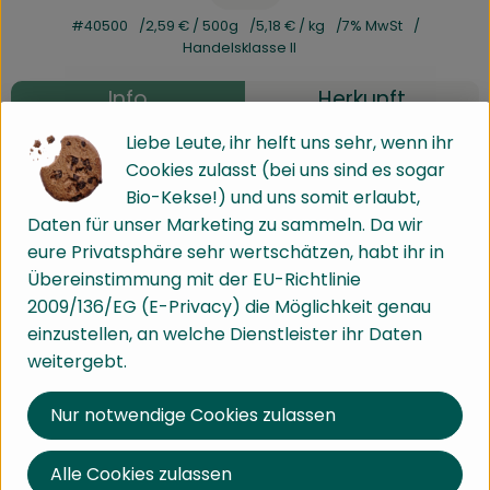
#40500
2,59 €
/ 500g
5,18 €
/ kg
7% MwSt
Handelsklasse II
Info
Herkunft
Liebe Leute, ihr helft uns sehr, wenn ihr
Info
Cookies zulasst (bei uns sind es sogar
Bio-Kekse!) und uns somit erlaubt,
Nudeln vom Bruckwald
Daten für unser Marketing zu sammeln. Da wir
In der Nudelwerkstatt der Werkstatt für Menschen
eure Privatsphäre sehr wertschätzen, habt ihr in
mit Behinderung Am Bruckwald werden ausgesuchte
Übereinstimmung mit der EU-Richtlinie
Bio-Zutaten nach einem hauseigenen Rezept zu
2009/136/EG (E-Privacy) die Möglichkeit genau
einem schmackhaften Produkt verarbeitet. Die
einzustellen, an welche Dienstleister ihr Daten
verschiedenen Nudelspezialitäten werden in
weitergebt.
Handarbeit hergestellt und zur Trocknung
ausgebreitet was sich in ihrem Geschmack
Nur notwendige Cookies zulassen
widerspiegelt.
Alle Cookies zulassen