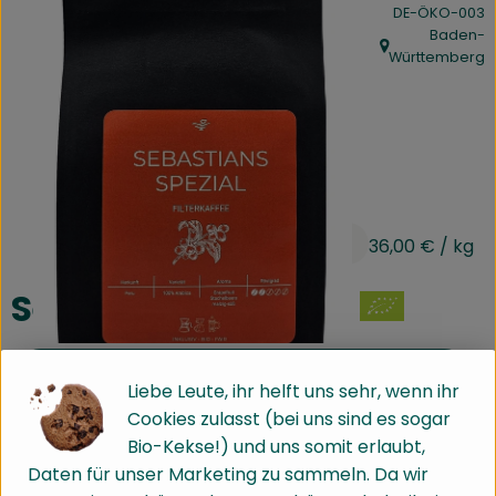
, Kontrollstelle:
DE-ÖKO-003
Kühltheke
Baden-
, Herkunft:
Württemberg
Speisekammer
Bäckerei
Getränke
Drogerie
9,00 €
/ 250g
36,00 €
/ kg
Biokiste
Sebastians Spezial
Biomarkt Waldkirch
hinzufügen
Produkt zum Warenkorb hinz
Liebe Leute, ihr helft uns sehr, wenn ihr
Über brokkolise
Cookies zulasst (bei uns sind es sogar
Wissenswertes
250g
Bio-Kekse!) und uns somit erlaubt,
Daten für unser Marketing zu sammeln. Da wir
#60672
9,00 €
/ 250g
36,00 €
/ kg
7% MwSt