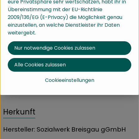
eure Privatsphäre sehr wertschätzen, habt ihr in
Übereinstimmung mit der EU-Richtlinie
Info
Herkunft
2009/136/EG (E-Privacy) die Möglichkeit genau
einzustellen, an welche Dienstleister ihr Daten
Info
weitergebt.
Sebastians Spezial- unser Filterkaffee aus Peru (100%
Nur notwendige Cookies zulassen
Arabica). Mit herb-süßlichen Geschmacksnoten und
einer feinen Säure. Geröstet für alle Filterarten
Alle Cookies zulassen
Cookieeinstellungen
Produktinformationen
Herkunft
Hersteller: Sozialwerk Breisgau gGmbH