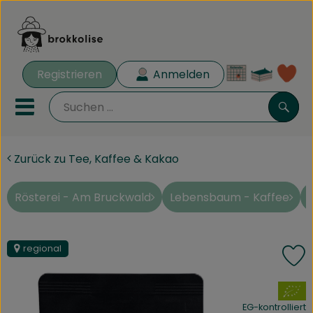
Warenk
Registrieren
Anmelden
Lin
Mobiles Menu öffnen oder 
Such
Zurück zu Tee, Kaffee & Kakao
Biokisten
Rezeptkisten
Rösterei - Am Bruckwald
Lebensbaum - Kaffee
Angebote
regional
P
Aus der Region
, Verband:
Obst & Gemüse
EG-kontrolliert