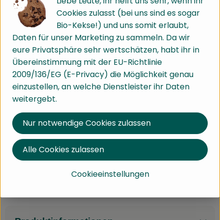
Liebe Leute, ihr helft uns sehr, wenn ihr
Cookies zulasst (bei uns sind es sogar
Info
Herkunft
Bio-Kekse!) und uns somit erlaubt,
Daten für unser Marketing zu sammeln. Da wir
Info
eure Privatsphäre sehr wertschätzen, habt ihr in
Übereinstimmung mit der EU-Richtlinie
Simons Sagenhafter entführt dich mit jedem Schluck
2009/136/EG (E-Privacy) die Möglichkeit genau
nach Mexiko. Ein kraftvoller Espresso mit würzigem
einzustellen, an welche Dienstleister ihr Daten
Charakter, veredelt durch intensive Noten von dunkler
weitergebt.
Bitterschokolade und gerösteter Haselnuss.
Vollmundig, harmonisch und mit einem
Nur notwendige Cookies zulassen
langanhaltenden, samtigen Finish.
Alle Cookies zulassen
Perfekt geröstet für Siebträger, Mokkakännchen und
Cookieeinstellungen
Vollautomaten - damit du deinen Lieblingsmoment
Tasse für Tasse genießen kannst.