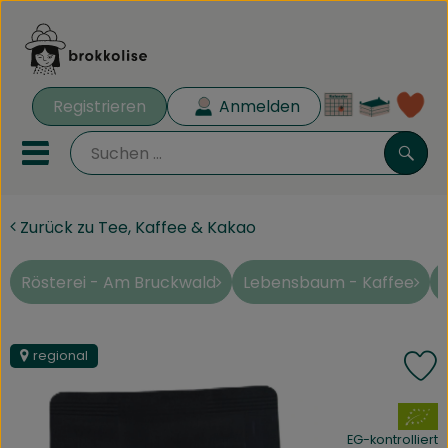
Warenk
Registrieren
Anmelden
Lin
Mobiles Menu öffnen oder 
Such
Zurück zu Tee, Kaffee & Kakao
Biokisten
Rezeptkisten
Rösterei - Am Bruckwald
Lebensbaum - Kaffee
Angebote
regional
P
Aus der Region
, Verband:
Obst & Gemüse
EG-kontrolliert