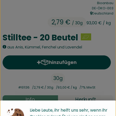
Bioanbau
Kühltheke
, Kontrollstelle:
DE-ÖKO-003
Deutschland
Speisekammer
, Herkunft:
2,79 €
/ 30g
93,00 €
/ kg
Bäckerei
Stilltee - 20 Beutel
Getränke
aus Anis, Kümmel, Fenchel und Lavendel
Drogerie
hinzufügen
Produkt zum Warenkorb hinz
Biokiste
30g
Biomarkt Waldkirch
#61136
2,79 €
/ 30g
93,00 €
/ kg
7% MwSt
Über brokkolise
Info
Herkunft
Wissenswertes
Liebe Leute, ihr helft uns sehr, wenn ihr
Info