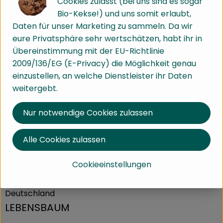
Cookies zulasst (bei uns sind es sogar
Bio-Kekse!) und uns somit erlaubt,
aus Anis, Kümmel, Fenchel und Lavendel
Daten für unser Marketing zu sammeln. Da wir
eure Privatsphäre sehr wertschätzen, habt ihr in
Übereinstimmung mit der EU-Richtlinie
Produktinformationen
2009/136/EG (E-Privacy) die Möglichkeit genau
einzustellen, an welche Dienstleister ihr Daten
weitergebt.
Nährwert-Info
Nur notwendige Cookies zulassen
Herkunft
Alle Cookies zulassen
Cookieeinstellungen
Hersteller: LEB
Deutschland
LEBENSBAUM