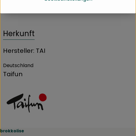
Produktdatenblatt
Herkunft
Hersteller: TAI
Deutschland
Taifun
brokkolise