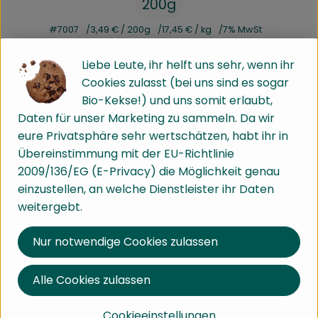
200g
#7007
3,49 €
/ 200g
17,45 €
/ kg
7% MwSt
Info
Herkunft
Liebe Leute, ihr helft uns sehr, wenn ihr
Cookies zulasst (bei uns sind es sogar
Info
Bio-Kekse!) und uns somit erlaubt,
Daten für unser Marketing zu sammeln. Da wir
eure Privatsphäre sehr wertschätzen, habt ihr in
Übereinstimmung mit der EU-Richtlinie
Produktinformationen
2009/136/EG (E-Privacy) die Möglichkeit genau
einzustellen, an welche Dienstleister ihr Daten
weitergebt.
Zutaten
Nur notwendige Cookies zulassen
Nährwert-Info
Alle Cookies zulassen
Cookieeinstellungen