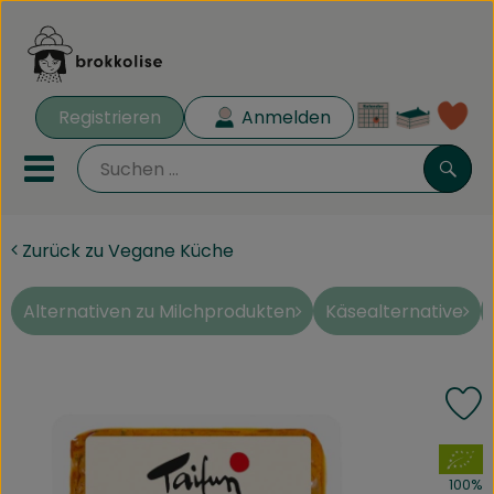
Warenk
Registrieren
Anmelden
Lin
Mobiles Menu öffnen oder 
Such
Zurück zu Vegane Küche
Biokisten
Rezeptkisten
Alternativen zu Milchprodukten
Käsealternative
Angebote
P
Aus der Region
, Verband:
Obst & Gemüse
100%