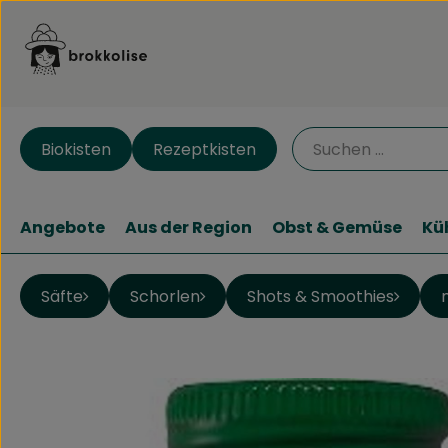
Biokisten
Rezeptkisten
Angebote
Aus der Region
Obst & Gemüse
Kü
Säfte
Schorlen
Shots & Smoothies