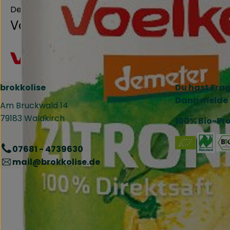
Deutschland
Voelkel
brokkolise
Du hast Fra
Dann melde 
Am Bruckwald 14
79183 Waldkirch
100% Bio-Pr
Ext
07681 - 4739630
mail@brokkolise.de