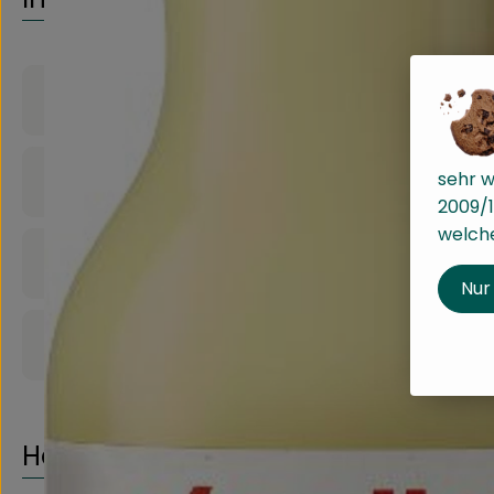
Produktinformationen
sehr w
Zutaten
2009/1
welche
Nährwert-Info
Nur
Produktdatenblatt
Herkunft