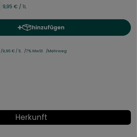
9,95 €
/ 1L
hinzufügen
Produkt zum Warenkorb hinzufügen
9,95 €
/ 1L
7% MwSt
Mehrweg
Herkunft