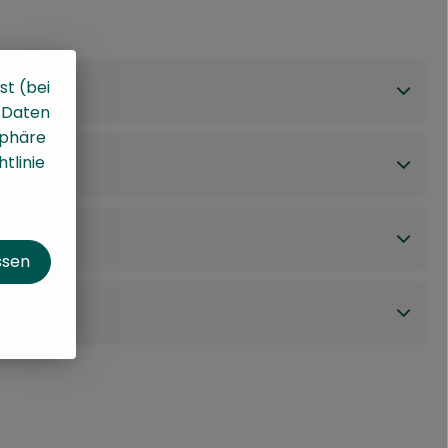
st (bei
, Daten
sphäre
tlinie
ssen