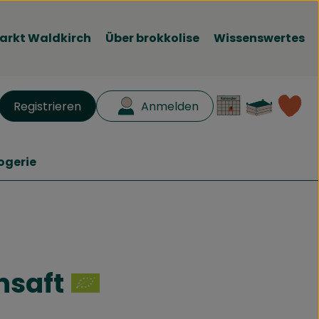
arkt Waldkirch
Über brokkolise
Wissenswertes
Waren
L
Registrieren
Anmelden
en
ogerie
nsaft
fügen