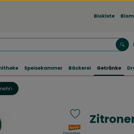
Biokiste
Biom
Such
hltheke
Speisekammer
Bäckerei
Getränke
Dr
mehr
Zitrone
Produkt zu Favouriten hinzu
, Verband:
Demeter