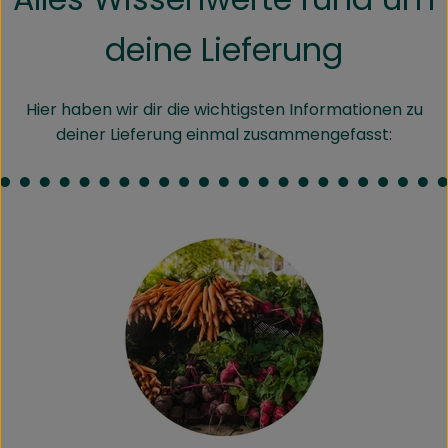
Kühltheke
deine Lieferung
Speisekammer
Bäckerei
Hier haben wir dir die wichtigsten Informationen zu
deiner Lieferung einmal zusammengefasst:
Getränke
Drogerie
Biokiste
Biomarkt Waldkirch
Über brokkolise
Wissenswertes