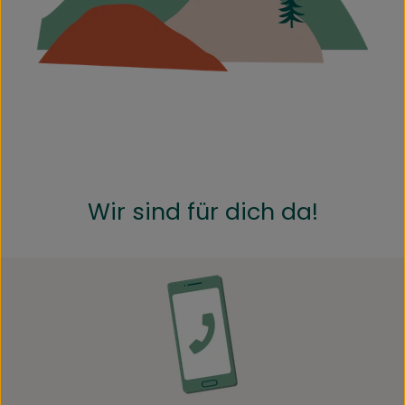
Kühltheke
Speisekammer
Bäckerei
Getränke
Drogerie
Wir sind für dich da!
Biokiste
Biomarkt Waldkirch
Über brokkolise
Wissenswertes