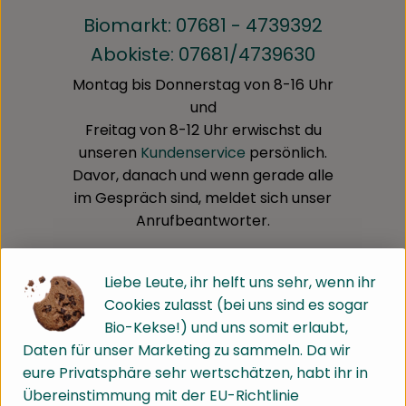
Biomarkt: 07681 - 4739392
Abokiste: 07681/4739630
Montag bis Donnerstag von 8-16 Uhr
und
Freitag von 8-12 Uhr erwischst du
unseren
Kundenservice
persönlich.
Davor, danach und wenn gerade alle
im Gespräch sind, meldet sich unser
Anrufbeantworter.
Liebe Leute, ihr helft uns sehr, wenn ihr
Cookies zulasst (bei uns sind es sogar
Bio-Kekse!) und uns somit erlaubt,
Daten für unser Marketing zu sammeln. Da wir
eure Privatsphäre sehr wertschätzen, habt ihr in
Übereinstimmung mit der EU-Richtlinie