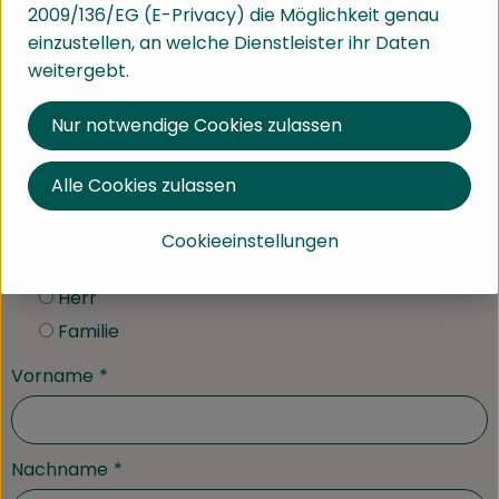
2009/136/EG (E-Privacy) die Möglichkeit genau
Schreib uns!
einzustellen, an welche Dienstleister ihr Daten
Nutze das nebenstehende
weitergebt.
Kontaktformular oder schick uns
einen Brief an: brokkolise,
Nur notwendige Cookies zulassen
Am Bruckwald 14,
79183 Waldkirch
Alle Cookies zulassen
Anrede
*
Cookieeinstellungen
Frau
Herr
Familie
Vorname
*
Nachname
*