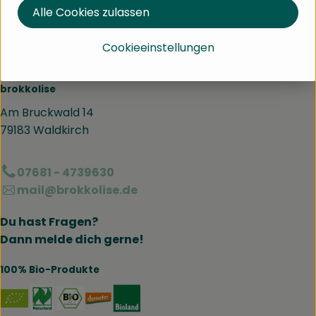
Alle Cookies zulassen
Alle 21 Produkte anzeigen
Cookieeinstellungen
brokkolise
Am Bruckwald 14
79183 Waldkirch
07681 - 4739630
mail@brokkolise.de
Du hast Fragen?
Dann melde dich gerne!
100% Bio-Produkte
Externer Link zu https://www.naturland.de/de/
Externer Link zu https://www.bmel.de/DE
Externer Link zu https://www.demet
Externer Link zu https://www.b