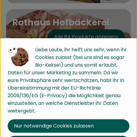
Kühltheke
Speisekammer
Rothaus Hofbäckerei
Bäckerei
Alle 84 Produkte anzeigen
Getränke
Liebe Leute, ihr helft uns sehr, wenn ihr
Cookies zulasst (bei uns sind es sogar
Drogerie
Bio-Kekse!) und uns somit erlaubt,
sonstiges Gebäck
Daten für unser Marketing zu sammeln. Da wir
eure Privatsphäre sehr wertschätzen, habt ihr in
Biokiste
Alle 11 Produkte anzeigen
Übereinstimmung mit der EU-Richtlinie
Biomarkt Waldkirch
2009/136/EG (E-Privacy) die Möglichkeit genau
einzustellen, an welche Dienstleister ihr Daten
Über brokkolise
weitergebt.
zum Aufbacken und
Wissenswertes
Nur notwendige Cookies zulassen
mehr