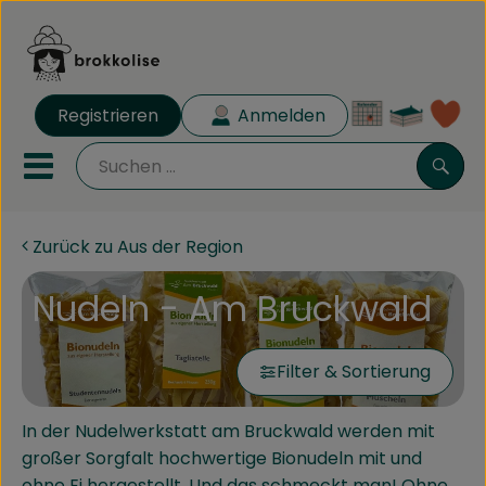
Warenk
Registrieren
Anmelden
Lin
Mobiles Menu öffnen oder 
Such
Zurück zu Aus der Region
Biokisten
Nudeln - Am Bruckwald
Rezeptkisten
Angebote
Filter & Sortierung
Aus der Region
In der Nudelwerkstatt am Bruckwald werden mit
Obst & Gemüse
großer Sorgfalt hochwertige Bionudeln mit und
ohne Ei hergestellt. Und das schmeckt man! Ohne