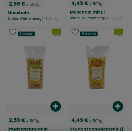
4,49 €
2,59 €
/ 500g
/ 500g
, Preis:
, Preis:
Muscheln mit Ei
Muscheln
, Referenzpreis:
Baden-Württemberg
8,98 €
/ kg
, Referenzpreis:
Baden-Württemberg
5,18 €
/ kg
, Herkunft:
, Herkunft:
, Verband:
, Verband:
Produkt zu Favouriten hinzufügen
Produkt zu Favouriten hinzufü
regional
regional
, Kontrollstelle:
, Kontrollstelle:
DE-ÖKO-003
DE-ÖKO-003
Produkt zum Warenkorb hinzufü
Produ
2,59 €
4,49 €
/ 500g
/ 500g
, Preis:
, Preis:
Studentennudeln
Studentennudeln mit Ei