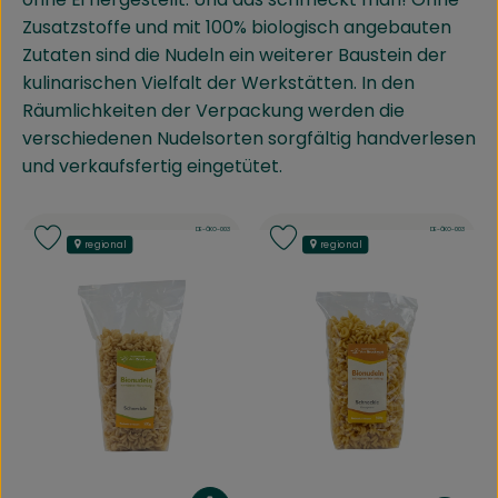
Kühltheke
Zusatzstoffe und mit 100% biologisch angebauten
Zutaten sind die Nudeln ein weiterer Baustein der
Speisekammer
kulinarischen Vielfalt der Werkstätten. In den
Räumlichkeiten der Verpackung werden die
Bäckerei
verschiedenen Nudelsorten sorgfältig handverlesen
und verkaufsfertig eingetütet.
Getränke
Drogerie
, Kontrollstelle:
, Kontrollstelle:
DE-ÖKO-003
DE-ÖKO-003
Produkt zu Favouriten hinzufügen
Produkt zu Favouriten hinzufü
regional
regional
Biokiste
Biomarkt Waldkirch
Über brokkolise
Wissenswertes