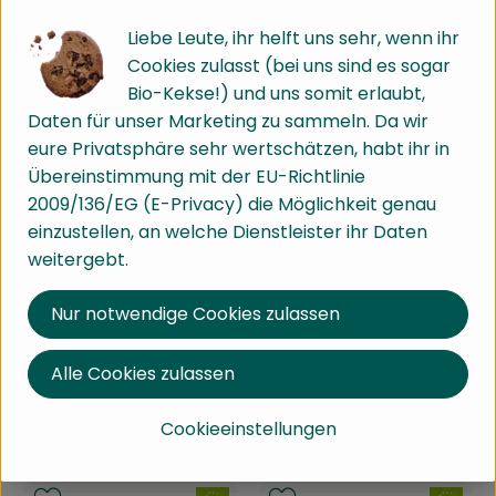
, Referenzpreis:
, Referenzpreis:
Baden-Württemberg
5,18 €
/ kg
Baden-Württemberg
8,98 €
/ kg
, Herkunft:
, Herkunft:
Liebe Leute, ihr helft uns sehr, wenn ihr
, Verband:
, Verband:
Cookies zulasst (bei uns sind es sogar
Produkt zu Favouriten hinzufügen
Produkt zu Favouriten hinzufü
regional
regional
, Kontrollstelle:
, Kontrollstelle:
DE-ÖKO-003
DE-ÖKO-003
Bio-Kekse!) und uns somit erlaubt,
Daten für unser Marketing zu sammeln. Da wir
eure Privatsphäre sehr wertschätzen, habt ihr in
Übereinstimmung mit der EU-Richtlinie
2009/136/EG (E-Privacy) die Möglichkeit genau
einzustellen, an welche Dienstleister ihr Daten
weitergebt.
Nur notwendige Cookies zulassen
Produkt zum Warenkorb hinzufü
Produ
1,59 €
Alle Cookies zulassen
/ 250g
, Preis:
2,49 €
/ 250g
Tagliatelle
, Preis:
Cookieeinstellungen
Tagliatelle mit Ei
, Referenzpreis:
Baden-Württemberg
6,36 €
/ kg
, Herkunft:
, Referenzpreis:
Baden-Württemberg
9,96 €
/ kg
, Herkunft: