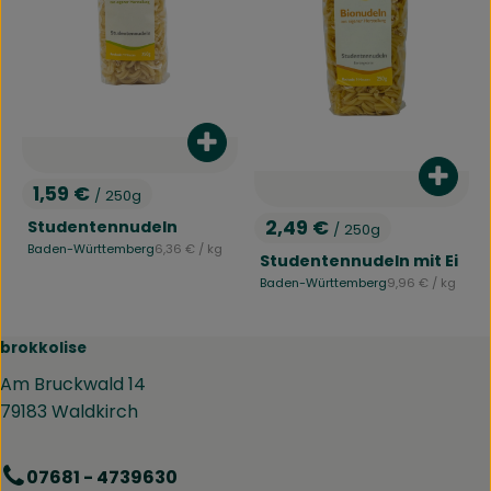
Produkt zum Warenkorb hinzufü
Produ
1,59 €
/ 250g
, Preis:
2,49 €
Studentennudeln
/ 250g
, Preis:
, Referenzpreis:
Baden-Württemberg
6,36 €
/ kg
, Herkunft:
Studentennudeln mit Ei
, Referenzpreis:
Baden-Württemberg
9,96 €
/ kg
, Herkunft:
brokkolise
Am Bruckwald 14
79183 Waldkirch
07681 - 4739630