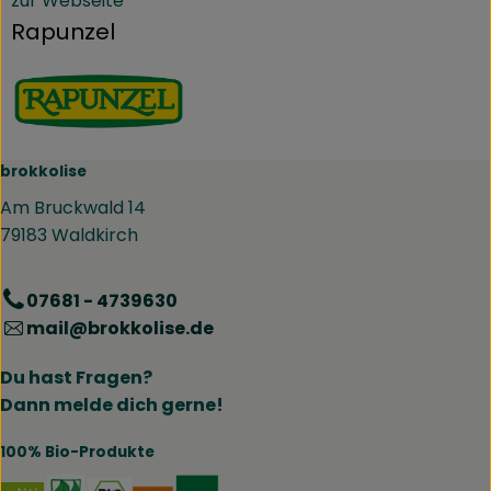
zur Webseite
Rapunzel
brokkolise
Am Bruckwald 14
79183 Waldkirch
07681 - 4739630
mail@brokkolise.de
Du hast Fragen?
Dann melde dich gerne!
100% Bio-Produkte
Externer Link zu https://www.naturland.de/de/
Externer Link zu https://www.bmel.de/DE
Externer Link zu https://www.demet
Externer Link zu https://www.b