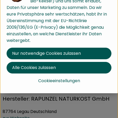
Bio-Kekse!) und uns somit erlaubt,
Daten für unser Marketing zu sammeln. Da wir
eure Privatsphäre sehr wertschätzen, habt ihr in
Zutaten
Übereinstimmung mit der EU-Richtlinie
2009/136/EG (E-Privacy) die Möglichkeit genau
einzustellen, an welche Dienstleister ihr Daten
Nährwert-Info
weitergebt.
Nur notwendige Cookies zulassen
Produktdatenblatt
Alle Cookies zulassen
Cookieeinstellungen
Herkunft
Hersteller: RAPUNZEL NATURKOST GmbH
87764 Legau Deutschland