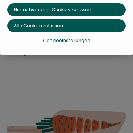
Im Anschluss das Mönchskraut zufügen und ca. 6
Nur notwendige Cookies zulassen
Minuten dünsten.
Mit Balsamicoessig und Salz würzen/abschmecken
Alle Cookies zulassen
nun noch die Spaghetti
unterheben - fertig!
Cookieeinstellungen
Das Gericht geht schnell und schmeckt
hervorragend..