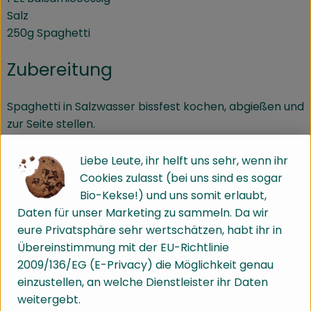
Salz
250g Spaghetti
Zubereitung
Spaghetti in Salzwasser bissfest kochen, abgießen und
zur Seite stellen.
Währenddessen vom Mönchsbart etwa 2 Zentimeter,
den rötlichen Wurzelbereich
Liebe Leute, ihr helft uns sehr, wenn ihr
abschneiden, gründlich unter fließendem Wasser
Cookies zulasst (bei uns sind es sogar
abwaschen und abtropfen lasse
Bio-Kekse!) und uns somit erlaubt,
Daten für unser Marketing zu sammeln. Da wir
Peperoni, Knoblauch und Zwiebeln fein Würfeln.
eure Privatsphäre sehr wertschätzen, habt ihr in
Tomaten halbieren oder vierteln
Übereinstimmung mit der EU-Richtlinie
(je nach Vorliebe). Peperoni, Zwiebel und Knoblauch
2009/136/EG (E-Privacy) die Möglichkeit genau
glasig dünsten, dann die
einzustellen, an welche Dienstleister ihr Daten
Tomaten zufügen und unterheben.
weitergebt.