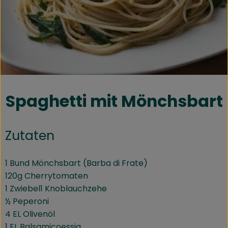
Kühltheke
Speisekammer
Bäckerei
Getränke
Spaghetti mit Mönchsbart
Drogerie
Zutaten
Biokiste
Biomarkt Waldkirch
1 Bund Mönchsbart (Barba di Frate)
120g Cherrytomaten
Über brokkolise
1 Zwiebel1 Knoblauchzehe
½ Peperoni
Wissenswertes
4 EL Olivenöl
1 EL Balsamicoessig