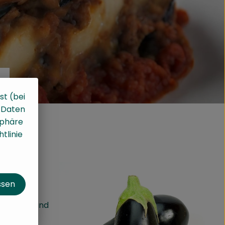
st (bei
, Daten
sphäre
tlinie
ssen
t salzen und