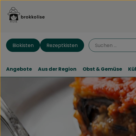
Biokisten
Rezeptkisten
Angebote
Aus der Region
Obst & Gemüse
Kü