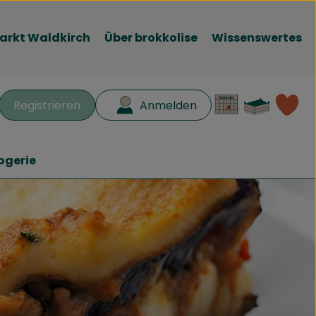
arkt Waldkirch
Über brokkolise
Wissenswertes
Waren
L
Registrieren
Anmelden
en
ogerie