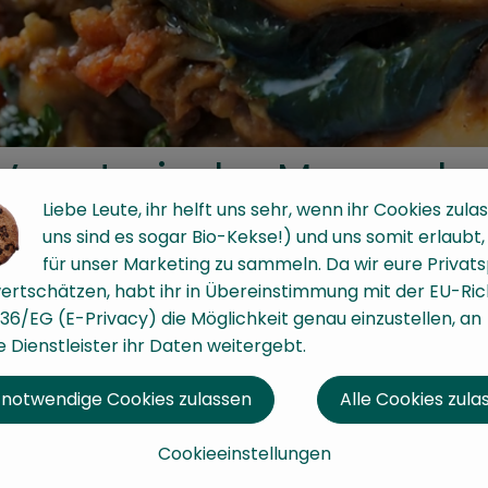
Vegetarische Moussaka
Liebe Leute, ihr helft uns sehr, wenn ihr Cookies zulas
uns sind es sogar Bio-Kekse!) und uns somit erlaubt
für unser Marketing zu sammeln. Da wir eure Privat
ertschätzen, habt ihr in Übereinstimmung mit der EU-Rich
36/EG (E-Privacy) die Möglichkeit genau einzustellen, an
 Dienstleister ihr Daten weitergebt.
eitung
 notwendige Cookies zulassen
Alle Cookies zula
 und Kartoffeln vorbereiten:
Auberginenscheiben leich
Cookieeinstellungen
inuten ruhen lassen, dann abtupfen.