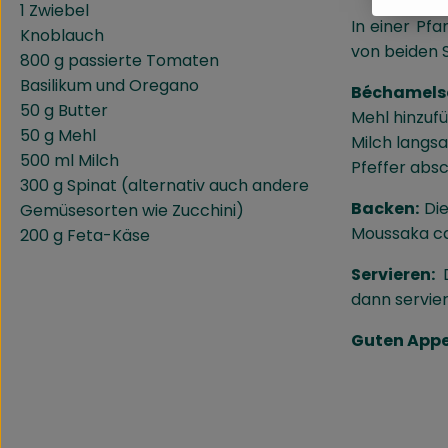
1 Zwiebel
In einer Pf
Knoblauch
von beiden S
800 g passierte Tomaten
Basilikum und Oregano
Béchamelsa
50 g Butter
Mehl hinzufü
50 g Mehl
Milch langsa
500 ml Milch
Pfeffer abs
300 g Spinat (alternativ auch andere
Backen:
Die
Gemüsesorten wie Zucchini)
Moussaka ca
200 g Feta-Käse
Servieren:
D
dann servier
Guten Appe