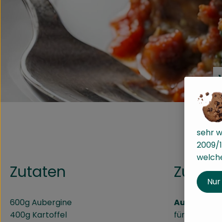
sehr w
2009/1
welche
Zutaten
Zuber
Nur
600g Aubergine
Auberginen
400g Kartoffel
für ca. 30 M