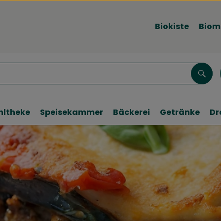
Biokiste
Biom
Such
hltheke
Speisekammer
Bäckerei
Getränke
Dr