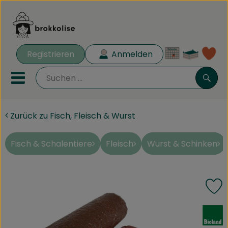
Warenk
Registrieren
Anmelden
Lin
Mobiles Menu öffnen oder 
Such
Zurück zu Fisch, Fleisch & Wurst
Biokisten
Rezeptkisten
Fisch & Schalentiere
Fleisch
Wurst & Schinken
Angebote
P
Aus der Region
, Verband:
Obst & Gemüse