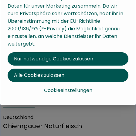
Daten für unser Marketing zu sammeln. Da wir
Info
eure Privatsphäre sehr wertschätzen, habt ihr in
Übereinstimmung mit der EU-Richtlinie
ca.560g feine Salami aus Schweine- und Rindfleisch
2009/136/EG (E-Privacy) die Möglichkeit genau
einzustellen, an welche Dienstleister ihr Daten
weitergebt.
Produktinformationen
Nur notwendige Cookies zulassen
Nährwert-Info
Alle Cookies zulassen
Cookieeinstellungen
Herkunft
Deutschland
Chiemgauer Naturfleisch