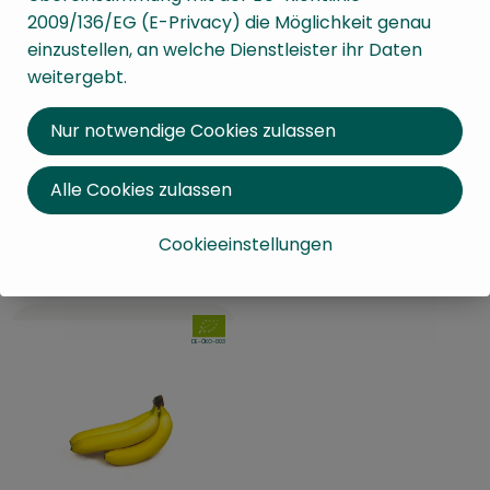
2009/136/EG (E-Privacy) die Möglichkeit genau
einzustellen, an welche Dienstleister ihr Daten
1 x 210g
eingeplant
weitergebt.
4,99 €
/ 210g
, Preis:
Nur notwendige Cookies zulassen
Chia Samen Raw
, Referenzpreis:
Deutschland
23,76 €
/ kg
1 x 1L
eingeplant
, Herkunft:
Alle Cookies zulassen
1,89 €
/ 1L
, Preis:
Cookieeinstellungen
H-Milch 3,5%
Deutschland
, Herkunft:
, Verband:
, Kontrollstelle:
DE-ÖKO-003