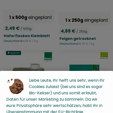
1 x 500g
eingeplant
1 x 250g
eingeplant
2,49 €
/ 500g
4,69 €
, Preis:
/ 250g
, Preis:
Haferflocken Kleinblatt
Feigen getrocknet
, Referenzpreis:
Deutschland
4,98 €
/ kg
, Herkunft:
, Referenzpreis:
Deutschland
18,76 €
/ kg
, Herkunft:
regional
, Verband:
, Verban
, Kontrollstelle:
DE-ÖKO-001
, Kontrollstelle:
DE-ÖKO-003
Liebe Leute, ihr helft uns sehr, wenn ihr
Cookies zulasst (bei uns sind es sogar
Bio-Kekse!) und uns somit erlaubt,
Daten für unser Marketing zu sammeln. Da wir
eure Privatsphäre sehr wertschätzen, habt ihr in
Übereinstimmung mit der EU-Richtlinie