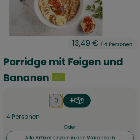
Kühltheke
Speisekammer
Bäckerei
13,49 €
/ 4 Personen
Getränke
Porridge mit Feigen und
Drogerie
Bananen
Biokiste
Biomarkt Waldkirch
Produkt zum Warenkorb h
Anzahl
Über brokkolise
4 Personen
Wissenswertes
Oder
Alle Artikel einzeln in den Warenkorb