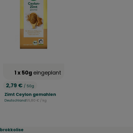
1 x 50g
eingeplant
2,79 €
/ 50g
, Preis:
Zimt Ceylon gemahlen
, Referenzpreis:
Deutschland
55,80 €
/ kg
, Herkunft:
brokkolise