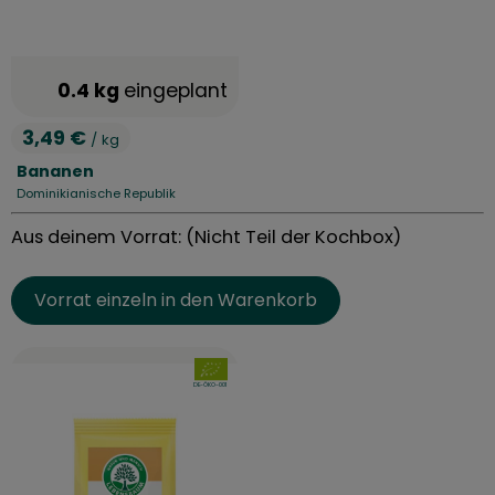
0.4 kg
eingeplant
3,49 €
/ kg
, Preis:
Bananen
Dominikianische Republik
, Herkunft:
Aus deinem Vorrat: (Nicht Teil der Kochbox)
Vorrat einzeln in den Warenkorb
, Verband:
, Kontrollstelle:
DE-ÖKO-001