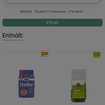
#65005
13,49 €
/ 4 Personen
7% MwSt
Inhalt
Enthält:
, Verband:
, Verban
, Kontrollstelle:
DE-ÖKO-007
, Kontrollstelle:
DE-ÖKO-001