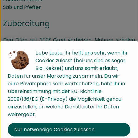
Salz und Pfeffer
Zubereitung
Den Ofen auf 200° Grad vorheizen. Möhren schälen
und je nach Dicke,
Liebe Leute, ihr helft uns sehr, wenn ihr
die Rübe der Länge nach halbieren oder vierteln. In
Cookies zulasst (bei uns sind es sogar
5cm lange Sticks schneiden.
Bio-Kekse!) und uns somit erlaubt,
Die Möhrensticks auf einem Backblech verteilen und
Daten für unser Marketing zu sammeln. Da wir
mit 3EL Olivenöl überträufeln. Salzen und pfeffern,
eure Privatsphäre sehr wertschätzen, habt ihr in
dann für 25-30 Minuten in den Backofen.
Übereinstimmung mit der EU-Richtlinie
2009/136/EG (E-Privacy) die Möglichkeit genau
In der Zwischenzeit Feta kleinbröseln und Koriander-
einzustellen, an welche Dienstleister ihr Daten
Blätter fein hacken. Nach der Backzeit die Sticks in
weitergebt.
eine Schüssel geben und mit dem Feta und der
Koriander vermengen und mit dem restlichen Olivenöl
Nur notwendige Cookies zulassen
übergießen.