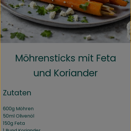
Kühltheke
Speisekammer
Bäckerei
Getränke
Möhrensticks mit Feta
Drogerie
und Koriander
Biokiste
Zutaten
Biomarkt Waldkirch
Über brokkolise
600g Möhren
50ml Olivenöl
Wissenswertes
150g Feta
1 Bund Koriander