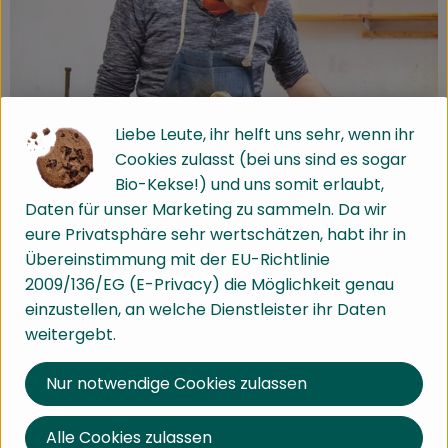
Liebe Leute, ihr helft uns sehr, wenn ihr
Cookies zulasst (bei uns sind es sogar
Bio-Kekse!) und uns somit erlaubt,
Daten für unser Marketing zu sammeln. Da wir
Werkstätten "Am Bruckwald"
eure Privatsphäre sehr wertschätzen, habt ihr in
Übereinstimmung mit der EU-Richtlinie
Die Gemeinschaft Am Bruckwald in Waldkirch bietet
2009/136/EG (E-Privacy) die Möglichkeit genau
ein breites Abgebot an Produkten aus den
einzustellen, an welche Dienstleister ihr Daten
verschiedenen Werkstätten der Einrichtung. Hier
weitergebt.
können sich die Beschäftigten ihren eigenen und
individuellen Lebens- und Arbeitsort schaffen und
Nur notwendige Cookies zulassen
werden dabei ganzheitlich begleitet und unterstützt.
Alle Cookies zulassen
Mehr Informationen zu den Werkstätten "Am