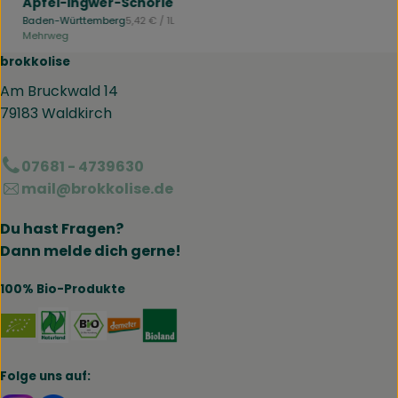
Apfel-Ingwer-Schorle
, Referenzpreis:
Baden-Württemberg
5,42 €
/ 1L
, Herkunft:
Mehrweg
brokkolise
Am Bruckwald 14
79183 Waldkirch
07681 - 4739630
mail@brokkolise.de
Du hast Fragen?
Dann melde dich gerne!
100% Bio-Produkte
Externer Link zu https://www.naturland.de/de/
Externer Link zu https://www.bmel.de/DE
Externer Link zu https://www.demet
Externer Link zu https://www.b
Folge uns auf: