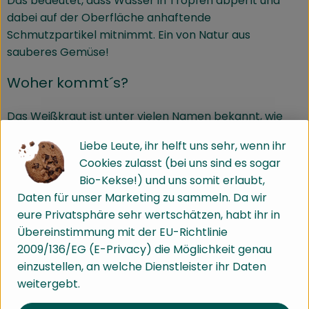
Das bedeutet, dass Wasser in Tropfen abperlt und
dabei auf der Oberfläche anhaftende
Schmutzpartikel mitnimmt. Ein von Natur aus
sauberes Gemüse!
Woher kommt´s?
Das Weißkraut ist unter vielen Namen bekannt, wie
zum Beispiel Weißkohl, Weißkabis, Kappes, Kaps,
Liebe Leute, ihr helft uns sehr, wenn ihr
Kappus, Kabis oder einfach nur Kraut. Er ist eine
Cookies zulasst (bei uns sind es sogar
Variante des Kopfkohls und ein Gemüse, das vor allem
Bio-Kekse!) und uns somit erlaubt,
im Herbst und Winter Saison hat da es sich gut lagern
Daten für unser Marketing zu sammeln. Da wir
lässt. Als zarteres Frühkraut ist es ab Juni, Juli bei uns
eure Privatsphäre sehr wertschätzen, habt ihr in
erhältlich.
Übereinstimmung mit der EU-Richtlinie
Wie sieht´s aus?
2009/136/EG (E-Privacy) die Möglichkeit genau
einzustellen, an welche Dienstleister ihr Daten
weitergebt.
Das Weißkraut wächst in unseren Gefilden traditionell
gut. Die Krautköpfe der Ökokiste sind besonders