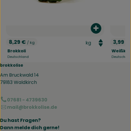
dukt zum Warenkorb hinzufügen
Produkt zum W
8,29 €
3,99 €
/ kg
, Preis:
, Preis:
Brokkoli
Weißkoh
Deutschland
Deutschla
, Herkunft:
, Herkunft:
brokkolise
Am Bruckwald 14
79183 Waldkirch
07681 - 4739630
mail@brokkolise.de
Du hast Fragen?
Dann melde dich gerne!