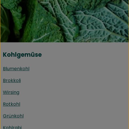
Kühltheke
Speisekammer
Bäckerei
Getränke
Kohlgemüse
Drogerie
Blumenkohl
Biokiste
Brokkoli
Biomarkt Waldkirch
Wirsing
Über brokkolise
Rotkohl
Wissenswertes
Grünkohl
Kohlrabi