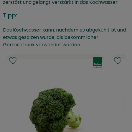
zerstört und gelangt verstärkt in das Kochwasser.
Tipp:
Das Kochwasser kann, nachdem es abgekühlt ist und
etwas gesalzen wurde, als bekömmlicher
Gemüsetrunk verwendet werden.
nd:
, Verband:
Produkt zu Favouriten hinzufügen
Produk
, Kontrollstelle:
DE-ÖKO-003