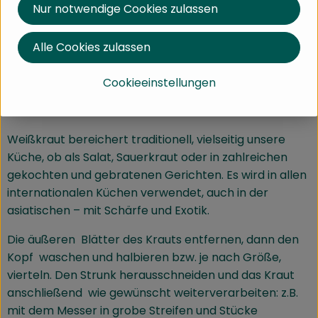
Nur notwendige Cookies zulassen
nährstoffreich, da sie sehr langsam wachsen durften
und so alle Nährstoffe in sich aufnehmen konnten. Am
weitesten sind die runden Weißkohlsorten verbreitet,
Alle Cookies zulassen
nah verwandt sind aber auch der Spitzkohl und das
Filderkraut.
Cookieeinstellungen
Wie verwende ich´s?
Weißkraut bereichert traditionell, vielseitig unsere
Küche, ob als Salat, Sauerkraut oder in zahlreichen
gekochten und gebratenen Gerichten. Es wird in allen
internationalen Küchen verwendet, auch in der
asiatischen – mit Schärfe und Exotik.
Die äußeren Blätter des Krauts entfernen, dann den
Kopf waschen und halbieren bzw. je nach Größe,
vierteln. Den Strunk herausschneiden und das Kraut
anschließend wie gewünscht weiterverarbeiten: z.B.
mit dem Messer in grobe Streifen und Stücke