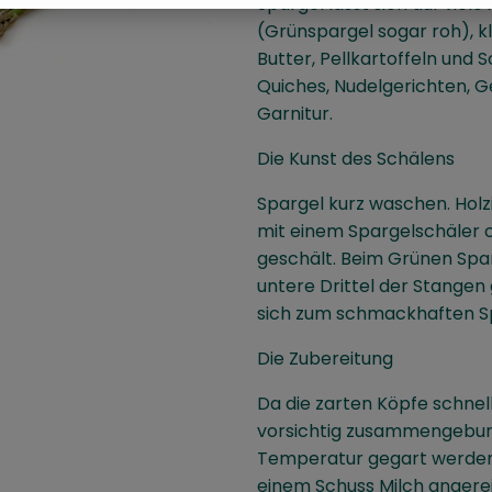
Spargel lässt sich auf vie
(Grünspargel sogar roh), k
Butter, Pellkartoffeln und
Quiches, Nudelgerichten, G
Garnitur.
Die Kunst des Schälens
Spargel kurz waschen. Hol
mit einem Spargelschäler 
geschält. Beim Grünen Spar
untere Drittel der Stangen
sich zum schmackhaften S
Die Zubereitung
Da die zarten Köpfe schnell
vorsichtig zusammengebun
Temperatur gegart werden. 
einem Schuss Milch angerei