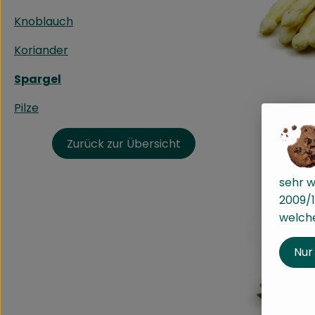
Knoblauch
Koriander
Spargel
Pilze
Zurück zur Übersicht
sehr w
2009/1
welche
Nur