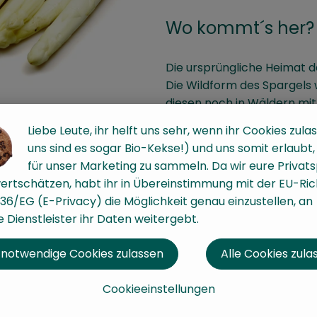
Wo kommt´s her?
Die ursprüngliche Heimat de
Die Wildform des Spargels
diesen noch in Wäldern mi
gilt er als Delikatesse, obw
Liebe Leute, ihr helft uns sehr, wenn ihr Cookies zulas
bekannt war.
uns sind es sogar Bio-Kekse!) und uns somit erlaubt
für unser Marketing zu sammeln. Da wir eure Privat
Wie sieht´s aus?
ertschätzen, habt ihr in Übereinstimmung mit der EU-Rich
36/EG (E-Privacy) die Möglichkeit genau einzustellen, an
Die unterirdischen Teile der
 Dienstleister ihr Daten weitergebt.
handelt es sich um den sog
Spross zunächst violett ode
 notwendige Cookies zulassen
Alle Cookies zula
Wie verwende ich
Cookieeinstellungen