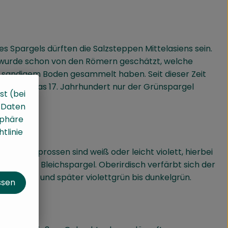
s Spargels dürften die Salzsteppen Mittelasiens sein.
 wurde schon von den Römern geschätzt, welche
t sandigem Boden gesammelt haben. Seit dieser Zeit
ohl bis in das 17. Jahrhundert nur der Grünspargel
st (bei
, Daten
sphäre
tlinie
 Spargelsprossen sind weiß oder leicht violett, hierbei
enannten Bleichspargel. Oberirdisch verfärbt sich der
r bläulich und später violettgrün bis dunkelgrün.
ssen
´s?