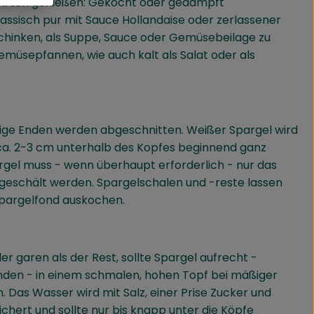
le Arten genießen: Gekocht oder gedämpft
lassisch pur mit Sauce Hollandaise oder zerlassener
 Schinken, als Suppe, Sauce oder Gemüsebeilage zu
emüsepfannen, wie auch kalt als Salat oder als
zige Enden werden abgeschnitten. Weißer Spargel wird
ca. 2-3 cm unterhalb des Kopfes beginnend ganz
gel muss - wenn überhaupt erforderlich - nur das
 geschält werden. Spargelschalen und -reste lassen
pargelfond auskochen.
er garen als der Rest, sollte Spargel aufrecht -
den - in einem schmalen, hohen Topf bei mäßiger
Das Wasser wird mit Salz, einer Prise Zucker und
chert und sollte nur bis knapp unter die Köpfe