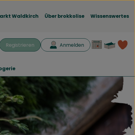
arkt Waldkirch
Über brokkolise
Wissenswertes
Waren
L
Registrieren
Anmelden
en
ogerie