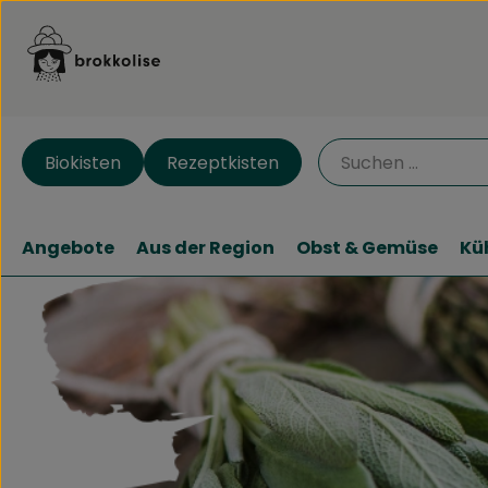
Biokisten
Rezeptkisten
Angebote
Aus der Region
Obst & Gemüse
Kü