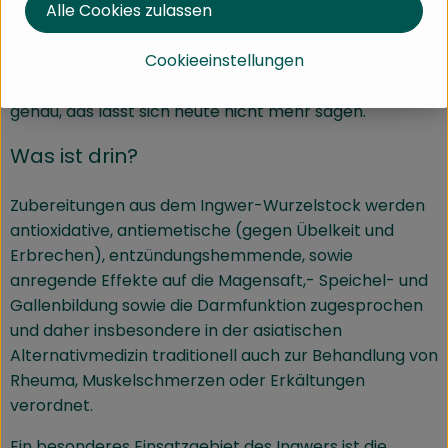
Wo kommt´s her?
Alle Cookies zulassen
Cookieeinstellungen
Der Ingwer stammt ursprünglich aus dem schwülen
Tropendschungel Mittel- und Südostasiens. Woher
genau, das lässt sich heute nicht mehr sagen.
Was ist drin?
Zubereitungen aus dem Ingwer-Wurzelstock werden
antioxidative, antiemetische (gegen Übelkeit und
Erbrechen), entzündungshemmende, sowie
anregende Effekte auf die Magensaft,- Speichel- und
Gallenbildung sowie die Darmfunktion zugesprochen
und daher insbesondere in der asiatischen
Alternativmedizin traditionell auch zur Behandlung von
Rheuma, Muskelschmerzen oder Erkältungen
verordnet.
Ein besonderes Einsatzgebiet des Ingwers ist die