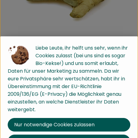
Liebe Leute, ihr helft uns sehr, wenn ihr
Ingwer
Cookies zulasst (bei uns sind es sogar
Bio-Kekse!) und uns somit erlaubt,
Daten für unser Marketing zu sammeln. Da wir
Wusstest du´s schon?
eure Privatsphäre sehr wertschätzen, habt ihr in
Übereinstimmung mit der EU-Richtlinie
Es heißt, dass Konfuzius, der berühmte Philosoph des
2009/136/EG (E-Privacy) die Möglichkeit genau
fünften Jahrhunderts vor Christus, mit jeder Mahlzeit
einzustellen, an welche Dienstleister ihr Daten
Ingwer zu sich nahm. Zum Glück dürfte dieser nicht
weitergebt.
schwanger gewesen sein, denn zu viel Ingwer kann
Wehen auslösen. Deshalb sollte man ihn in der
Nur notwendige Cookies zulassen
Schwangerschaft nur niedrig dosiert einnehmen.