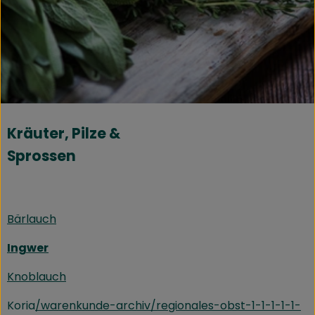
Kühltheke
Speisekammer
Bäckerei
Getränke
Kräuter, Pilze &
Drogerie
Sprossen
Biokiste
Biomarkt Waldkirch
Bärlauch
Ingwer
Über brokkolise
Knoblauch
Wissenswertes
Koria
/warenkunde-archiv/regionales-obst-1-1-1-1-1-