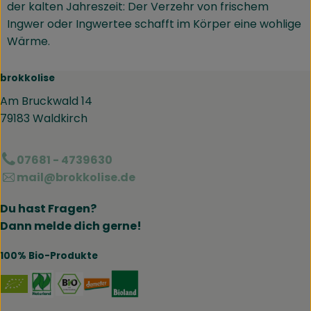
der kalten Jahreszeit: Der Verzehr von frischem
Ingwer oder Ingwertee schafft im Körper eine wohlige
Wärme.
brokkolise
Am Bruckwald 14
79183 Waldkirch
07681 - 4739630
mail@brokkolise.de
Du hast Fragen?
Dann melde dich gerne!
100% Bio-Produkte
Externer Link zu https://www.naturland.de/de/
Externer Link zu https://www.bmel.de/DE
Externer Link zu https://www.demet
Externer Link zu https://www.b