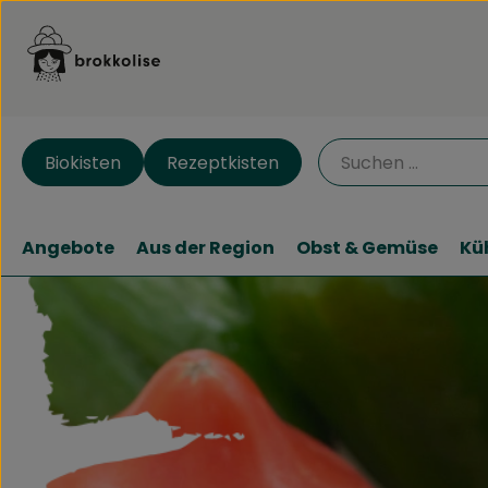
Biokisten
Rezeptkisten
Angebote
Aus der Region
Obst & Gemüse
Kü