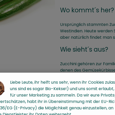
Wo kommt´s her?
Ursprünglich stammten Zuc
Westindien. Heute werden 
aber natürlich findet man 
Wie sieht´s aus?
Zucchini gehören zur Famil
denen des Gemüsekürbisses, 
neigen weniger zur Bildung
Liebe Leute, ihr helft uns sehr, wenn ihr Cookies zulas
Wie verwende ich
uns sind es sogar Bio-Kekse!) und uns somit erlaubt
für unser Marketing zu sammeln. Da wir eure Privat
ertschätzen, habt ihr in Übereinstimmung mit der EU-Rich
Aufgrund ihres milden, nuss
36/EG (E-Privacy) die Möglichkeit genau einzustellen, an
zubereitet werden. Sie ent
 Dienstleister ihr Daten weitergebt.