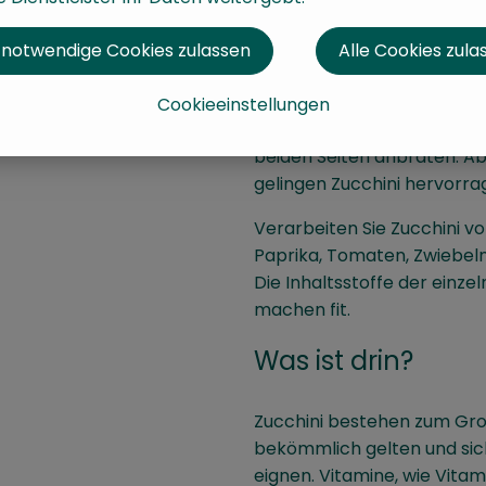
und sind daher ideal für all
Zur Verarbeitung die Zucch
 notwendige Cookies zulassen
Alle Cookies zula
Stellen wegschneiden. Dan
aufschneiden oder als Ganz
Cookieeinstellungen
nur kurz in wenig Wasser g
beiden Seiten anbraten. Ab
gelingen Zucchini hervorra
Verarbeiten Sie Zucchini 
Paprika, Tomaten, Zwiebel
Die Inhaltsstoffe der einz
machen fit.
Was ist drin?
Zucchini bestehen zum Groß
bekömmlich gelten und sic
eignen. Vitamine, wie Vitami