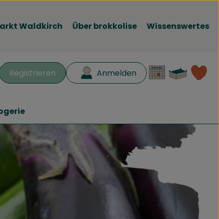
arkt Waldkirch
Über brokkolise
Wissenswertes
Waren
L
Registrieren
Anmelden
en
ogerie