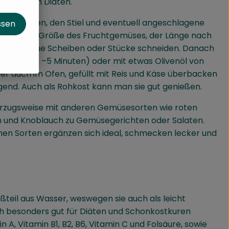
e Arten von Diäten.
ini waschen, den Stiel und eventuell angeschlagene
ssen
n, je nach Größe des Fruchtgemüses, der Länge nach
es in kleine Scheiben oder Stücke schneiden. Danach
aren (ca. 3 –5 Minuten) oder mit etwas Olivenöl von
er auch im Ofen, gefüllt mit Reis und Käse überbacken
gend. Auch als Rohkost kann man sie gut genießen.
vorzugsweise mit anderen Gemüsesorten wie roten
n und Knoblauch zu Gemüsegerichten oder Salaten.
elnen Sorten ergänzen sich ideal, schmecken lecker und
teil aus Wasser, weswegen sie auch als leicht
h besonders gut für Diäten und Schonkostkuren
n A, Vitamin B1, B2, B6, Vitamin C und Folsäure, sowie