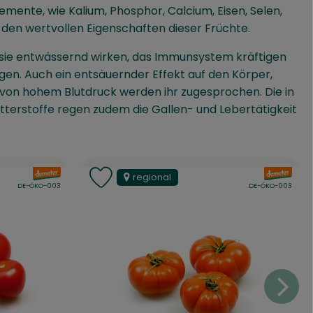
mente, wie Kalium, Phosphor, Calcium, Eisen, Selen,
 den wertvollen Eigenschaften dieser Früchte.
 sie entwässernd wirken, das Immunsystem kräftigen
gen. Auch ein entsäuernder Effekt auf den Körper,
von hohem Blutdruck werden ihr zugesprochen. Die in
itterstoffe regen zudem die Gallen- und Lebertätigkeit
, Verband:
, Verband:
regional
 hinzufügen
Produkt zu Favouriten hinzufügen
, Kontrollstelle:
, Kontrollstelle:
DE-ÖKO-003
DE-ÖKO-003
en