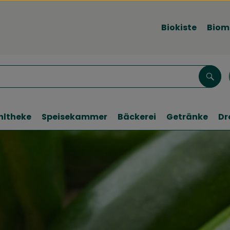
Biokiste
Biom
Such
hltheke
Speisekammer
Bäckerei
Getränke
Dr