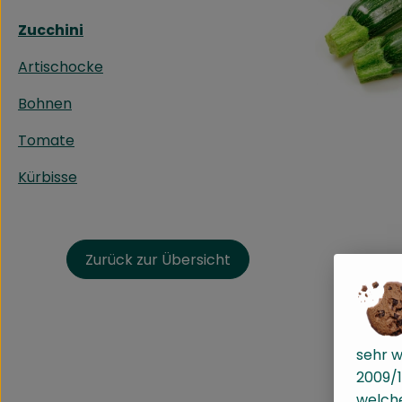
Zucchini
Artischocke
Bohnen
Tomate
Kürbisse
Zurück zur Übersicht
sehr w
2009/1
welche