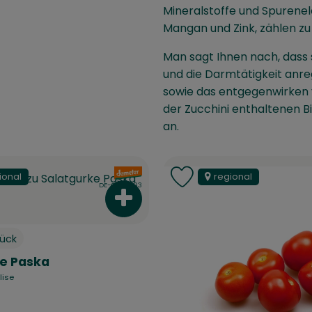
Mineralstoffe und Spurenele
Mangan und Zink, zählen zu
Man sagt Ihnen nach, dass
und die Darmtätigkeit anre
sowie das entgegenwirken 
der Zucchini enthaltenen B
an.
, Verband:
ional
regional
t zu Favouriten hinzufügen
Produkt zu Favouriten
, Kontrollstelle:
DE-ÖKO-003
korb hinzufügen
Produkt zum Warenkorb hinzufüg
tück
e Paska
lise