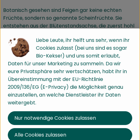
Botanisch gesehen sind Feigen gar keine echten
Früchte, sondern so genannte Scheinfrüchte. Sie
entstehen aus der Blütenstandsachse, die zuerst hohl
ist, sich dann aber fleischig verdickt.
Liebe Leute, ihr helft uns sehr, wenn ihr
Wo kommt´s her?
Cookies zulasst (bei uns sind es sogar
Bio-Kekse!) und uns somit erlaubt,
Feigenbäume wachsen bevorzugt im Mittelmeerraum
Daten für unser Marketing zu sammeln. Da wir
finden sich aber auch in warmen Regionen
eure Privatsphäre sehr wertschätzen, habt ihr in
Deutschlands. Schon aus religiösen Abbildungen sind
Übereinstimmung mit der EU-Richtlinie
die großen, gelappten Blätter bekannt, groß genug,
2009/136/EG (E-Privacy) die Möglichkeit genau
um die Geschlechtsteile von Adam und Eva zu
einzustellen, an welche Dienstleister ihr Daten
bedecken.
weitergebt.
Wie sieht´s aus?
Nur notwendige Cookies zulassen
Feigen gibt es mit grüner, dunkelroter, violetter oder
Alle Cookies zulassen
schwarzer Schale und sie sind meist mit einem