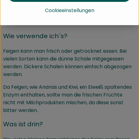
weißlichen Schleier überzogen. Ihr aromatisches
Cookieeinstellungen
Fruchtfleisch ist rosa bis rötlich und mit vielen gelben
Samenkörnern durchsetzt.
Wie verwende ich´s?
Feigen kann man frisch oder getrocknet essen. Bei
vielen Sorten kann die dünne Schale mitgegessen
werden. Dickere Schalen können einfach abgezogen
werden.
Da Feigen, wie Ananas und Kiwi, ein Eiweiß spaltendes
Enzym enthalten, sollte man die frischen Früchte
nicht mit Milchprodukten mischen, da diese sonst
bitter werden.
Was ist drin?