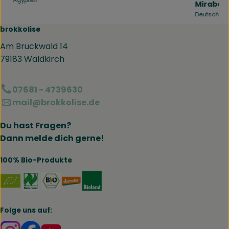
Mirabell
, Herkunft:
Deutschla
, Herkunft:
brokkolise
Am Bruckwald 14
79183 Waldkirch
07681 - 4739630
mail@brokkolise.de
Du hast Fragen?
Dann melde dich gerne!
100% Bio-Produkte
Externer Link zu https://www.naturland.de/de/
Externer Link zu https://www.bmel.de/DE
Externer Link zu https://www.demet
Externer Link zu https://www.b
Folge uns auf:
Externer Link zu https://www.instagram.com/brokk
Externer Link zu https://www.facebook.com/br