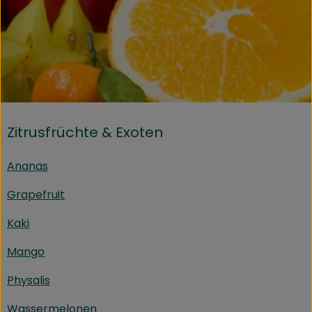
Kühltheke
Speisekammer
Bäckerei
Getränke
Zitrusfrüchte & Exoten
Drogerie
Ananas
Biokiste
Grapefruit
Biomarkt Waldkirch
Kaki
Über brokkolise
Mango
Wissenswertes
Physalis
Wassermelonen